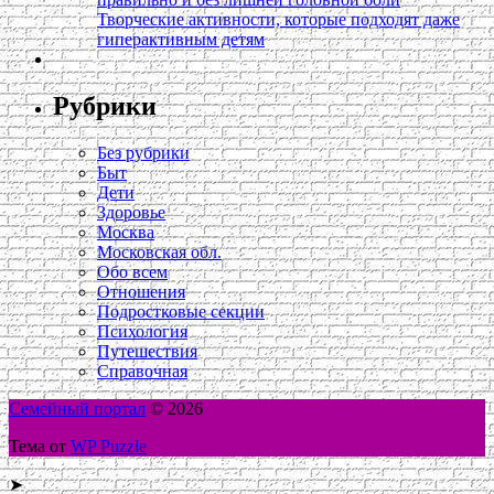
Творческие активности, которые подходят даже
гиперактивным детям
Рубрики
Без рубрики
Быт
Дети
Здоровье
Москва
Московская обл.
Обо всем
Отношения
Подростковые секции
Психология
Путешествия
Справочная
Семейный портал
© 2026
Тема от
WP Puzzle
➤