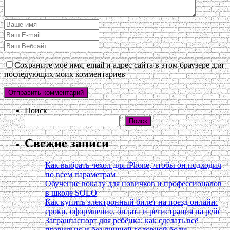
Сохраните моё имя, email и адрес сайта в этом браузере для
последующих моих комментариев
Поиск
Поиск
Свежие записи
Как выбрать чехол для iPhone, чтобы он подходил
по всем параметрам
Обучение вокалу для новичков и профессионалов
в школе SOLO
Как купить электронный билет на поезд онлайн:
сроки, оформление, оплата и регистрация на рейс
Загранпаспорт для ребёнка: как сделать всё
правильно и без лишней головной боли