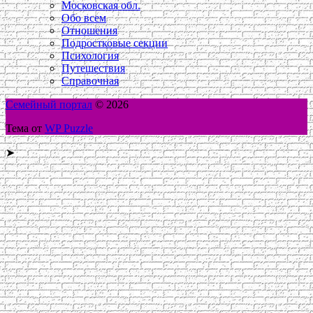
Московская обл.
Обо всем
Отношения
Подростковые секции
Психология
Путешествия
Справочная
Семейный портал
© 2026
Тема от
WP Puzzle
➤