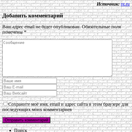
Источник:
rg.ru
Добавить комментарий
Ваш адрес email не будет опубликован.
Обязательные поля
помечены
*
Сохраните моё имя, email и адрес сайта в этом браузере для
последующих моих комментариев
Поиск