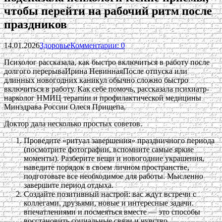
чтобы перейти на рабочий ритм после
праздников
14.01.2026
Здоровье
Комментарии: 0
Психолог рассказала, как быстро включиться в работу после
долгого перерываИрина НевиннаяПосле отпуска или
длинных новогодних каникул обычно сложно быстро
включиться в работу. Как себе помочь, рассказала психиатр-
нарколог НМИЦ терапии и профилактической медицины
Минздрава России Олеся Прищепа.
Доктор дала несколько простых советов.
Проведите «ритуал завершения» праздничного периода
(посмотрите фотографии, вспомните самые яркие
моменты). Разберите вещи и новогодние украшения,
наведите порядок в своем личном пространстве,
подготовьте все необходимое для работы. Мысленно
завершите период отдыха.
Создайте позитивный настрой: вас ждут встречи с
коллегами, друзьями, новые и интересные задачи.
впечатлениями и посмеяться вместе — это способы
восстановить социальные связи и чувство