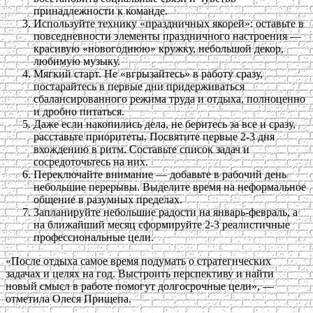
принадлежности к команде.
Используйте технику «праздничных якорей»: оставьте в
повседневности элементы праздничного настроения —
красивую «новогоднюю» кружку, небольшой декор,
любимую музыку.
Мягкий старт. Не «вгрызайтесь» в работу сразу,
постарайтесь в первые дни придерживаться
сбалансированного режима труда и отдыха, полноценно
и дробно питаться.
Даже если накопились дела, не беритесь за все и сразу,
расставьте приоритеты. Посвятите первые 2-3 дня
вхождению в ритм. Составьте список задач и
сосредоточьтесь на них.
Переключайте внимание — добавьте в рабочий день
небольшие перерывы. Выделите время на неформальное
общение в разумных пределах.
Запланируйте небольшие радости на январь-февраль, а
на ближайший месяц сформируйте 2-3 реалистичные
профессиональные цели.
«После отдыха самое время подумать о стратегических
задачах и целях на год. Выстроить перспективу и найти
новый смысл в работе помогут долгосрочные цели», —
отметила Олеся Прищепа.