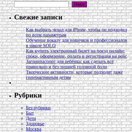
Поиск
Свежие записи
Как выбрать чехол для iPhone, чтобы он подходил
по всем параметрам
Обучение вокалу для новичков и профессионалов
в школе SOLO
Как купить электронный билет на поезд онлайн:
сроки, оформление, оплата и регистрация на рейс
Загранпаспорт для ребёнка: как сделать всё
правильно и без лишней головной боли
Творческие активности, которые подходят даже
гиперактивным детям
Рубрики
Без рубрики
Быт
Дети
Здоровье
Москва