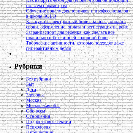
Как выбрать чехол для iPhone, чтобы он подходил
по всем параметрам
Обучение вокалу для новичков и профессионалов
в школе SOLO
Как купить электронный билет на поезд онлайн:
сроки, оформление, оплата и регистрация на рейс
Загранпаспорт для ребёнка: как сделать всё
правильно и без лишней головной боли
Творческие активности, которые подходят даже
гиперактивным детям
Рубрики
Без рубрики
Быт
Дети
Здоровье
Москва
Московская обл.
Обо всем
Отношения
Подростковые секции
Психология
Путешествия