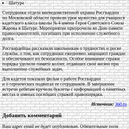
Шатура
Сотрудники отдела вневедомственной охраны Росгвардии
по Московской области провели урок мужества для учащихся
кадетского класса школы № 4 имени Героя Советского Союза
Жарова в Шатуре. Мероприятие приурочили ко Дню памяти
правоохранителей, погибших при исполнении служебного
долга.
Росгвардейцы рассказали школьникам о трудностях и риске
службы, о том, как сотрудники ежедневно защищают граждан
и обеспечивают их безопасность. Особое внимание стражи
порядка уделили памяти коллег, отдавших свои жизни при
выполнении служебных задач.
Для кадетов показали фильм о работе Росгвардии
и о героических подвигах ее сотрудников. В завершение
встречи ребятам вручили буклеты с информацией о памятных
местах и именах погибших стражей правопорядка.
Источник:
360.ru
Добавить комментарий
Ваш адрес email не будет опубликован.
Обязательные поля