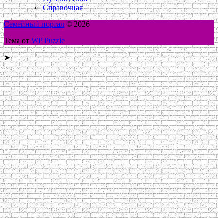
Справочная
Семейный портал
© 2026
Тема от
WP Puzzle
➤