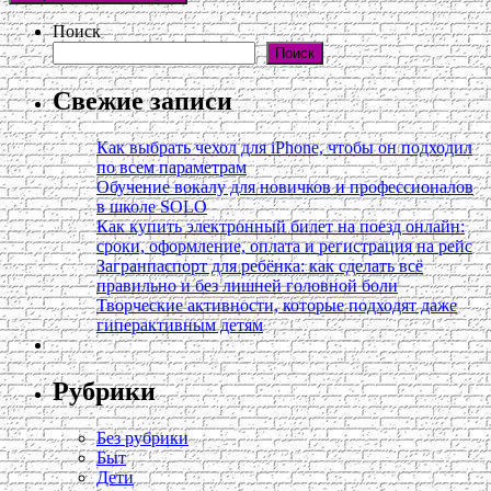
Поиск
Поиск
Свежие записи
Как выбрать чехол для iPhone, чтобы он подходил
по всем параметрам
Обучение вокалу для новичков и профессионалов
в школе SOLO
Как купить электронный билет на поезд онлайн:
сроки, оформление, оплата и регистрация на рейс
Загранпаспорт для ребёнка: как сделать всё
правильно и без лишней головной боли
Творческие активности, которые подходят даже
гиперактивным детям
Рубрики
Без рубрики
Быт
Дети