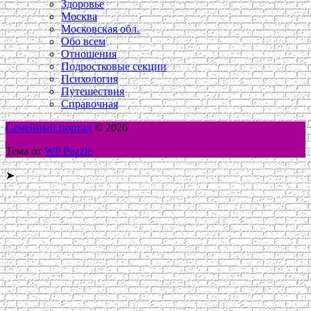
Здоровье
Москва
Московская обл.
Обо всем
Отношения
Подростковые секции
Психология
Путешествия
Справочная
Семейный портал
© 2026
Тема от
WP Puzzle
➤