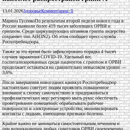
13.01.2026
Здоровье
Комментарии: 0
Марина ГусенкоПо результатам второй недели нового года в
России выявили более 419 тысяч заболевших ОРВИ и
гриппом. Среди циркулирующих штаммов гриппа лидерство
сохраняет тип A(H3N2). Об этом сообщает пресс-служба
Роспотребнадзора.
Также за это время было зафиксировано порядка 4 тысяч
случаев заражения COVID-19. Удельный вес
госпитализированных среди пациентов с гриппом и ОРВИ
продолжает оставаться на сравнительно невысоком уровне —
3,6%.
После завершения новогодних каникул Роспотребнадзор
настоятельно советует людям проявлять повышенное
внимание к своему самочувствию и придерживаться
профилактических мер: регулярно мыть руки; обеспечить
проветривание помещений; обрабатывать рабочие
поверхности и электронные устройства; минимизировать
контакты с людьми, имеющими признаки болезни.
Крайне важно не заниматься самостоятельным лечением и
при возникновении любых симптомов ОРВИ своевременно