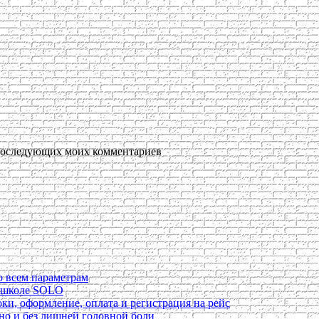
я последующих моих комментариев
о всем параметрам
в школе SOLO
ки, оформление, оплата и регистрация на рейс
ьно и без лишней головной боли