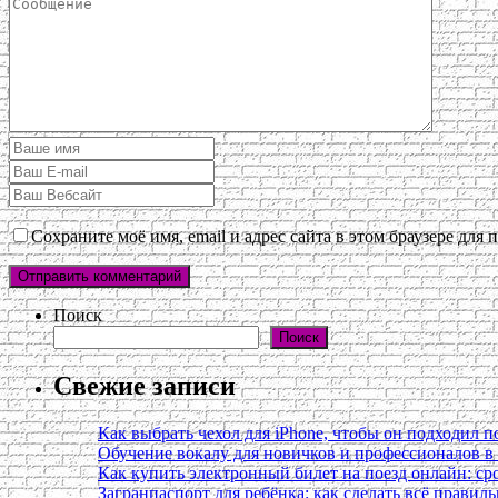
Сохраните моё имя, email и адрес сайта в этом браузере дл
Поиск
Поиск
Свежие записи
Как выбрать чехол для iPhone, чтобы он подходил п
Обучение вокалу для новичков и профессионалов 
Как купить электронный билет на поезд онлайн: сро
Загранпаспорт для ребёнка: как сделать всё правил