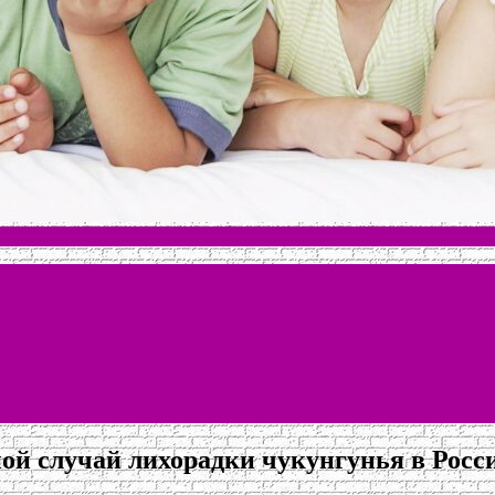
ой случай лихорадки чукунгунья в Росс