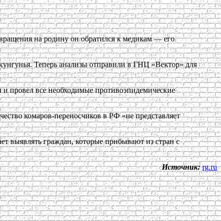
звращения на родину он обратился к медикам — его
кунгунья. Теперь анализы отправили в ГНЦ «Вектор» для
ал и провел все необходимые противоэпидемические
личество комаров-переносчиков в РФ «не представляет
ет выявлять граждан, которые прибывают из стран с
Источник:
rg.ru