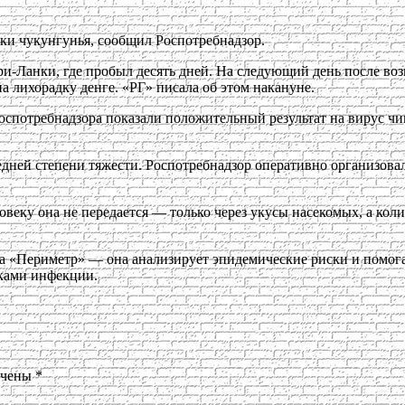
дки чукунгунья, сообщил Роспотребнадзор.
и-Ланки, где пробыл десять дней. На следующий день после во
 лихорадку денге. «РГ» писала об этом накануне.
спотребнадзора показали положительный результат на вирус чи
едней степени тяжести. Роспотребнадзор оперативно организов
ловеку она не передается — только через укусы насекомых, а ко
ма «Периметр» — она анализирует эпидемические риски и помога
ками инфекции.
ечены
*