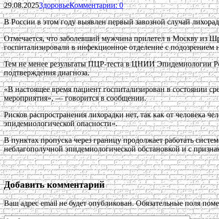
29.08.2025
Здоровье
Комментарии: 0
В России в этом году выявлен первый завозной случай лихора
Отмечается, что заболевший мужчина прилетел в Москву из Шр
госпитализировали в инфекционное отделение с подозрением на
Тем не менее результаты ПЦР-теста в ЦНИИ Эпидемиологии Ро
подтверждения диагноза.
«В настоящее время пациент госпитализирован в состоянии ср
мероприятия», — говорится в сообщении.
Рисков распространения лихорадки нет, так как от человека че
эпидемиологической опасности».
В пунктах пропуска через границу продолжает работать систе
неблагополучной эпидемиологической обстановкой и с призна
Добавить комментарий
Ваш адрес email не будет опубликован.
Обязательные поля пом