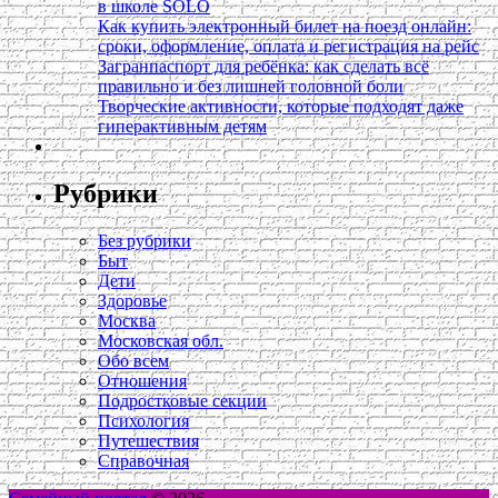
в школе SOLO
Как купить электронный билет на поезд онлайн:
сроки, оформление, оплата и регистрация на рейс
Загранпаспорт для ребёнка: как сделать всё
правильно и без лишней головной боли
Творческие активности, которые подходят даже
гиперактивным детям
Рубрики
Без рубрики
Быт
Дети
Здоровье
Москва
Московская обл.
Обо всем
Отношения
Подростковые секции
Психология
Путешествия
Справочная