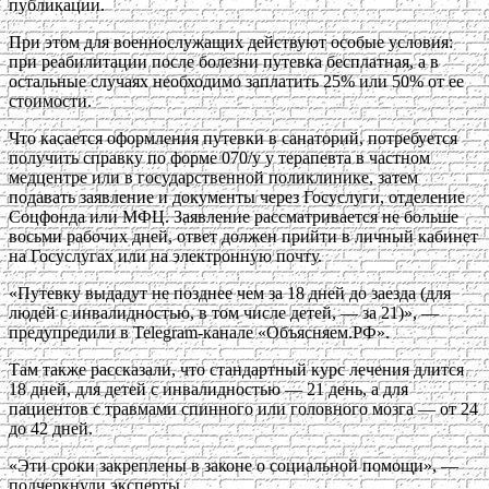
публикации.
При этом для военнослужащих действуют особые условия:
при реабилитации после болезни путевка бесплатная, а в
остальные случаях необходимо заплатить 25% или 50% от ее
стоимости.
Что касается оформления путевки в санаторий, потребуется
получить справку по форме 070/у у терапевта в частном
медцентре или в государственной поликлинике, затем
подавать заявление и документы через Госуслуги, отделение
Соцфонда или МФЦ. Заявление рассматривается не больше
восьми рабочих дней, ответ должен прийти в личный кабинет
на Госуслугах или на электронную почту.
«Путевку выдадут не позднее чем за 18 дней до заезда (для
людей с инвалидностью, в том числе детей, — за 21)», —
предупредили в Telegram-канале «Объясняем.РФ».
Там также рассказали, что стандартный курс лечения длится
18 дней, для детей с инвалидностью — 21 день, а для
пациентов с травмами спинного или головного мозга — от 24
до 42 дней.
«Эти сроки закреплены в законе о социальной помощи», —
подчеркнули эксперты.