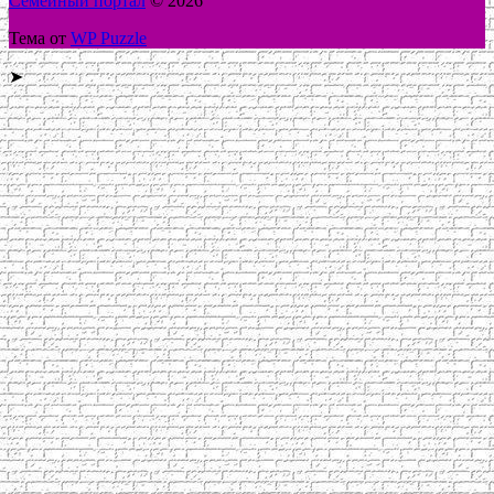
Семейный портал
© 2026
Тема от
WP Puzzle
➤