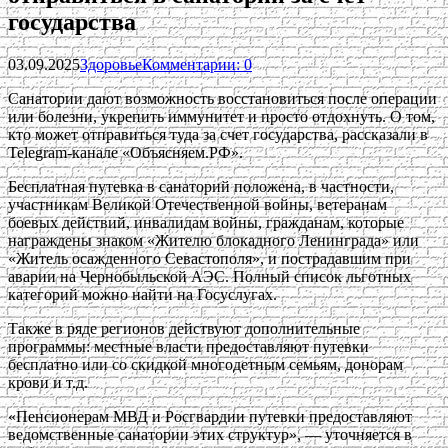
государства
03.09.2025
Здоровье
Комментарии: 0
Санатории дают возможность восстановиться после операции
или болезни, укрепить иммунитет и просто отдохнуть. О том,
кто может отправиться туда за счет государства, рассказали в
Telegram-канале «Объясняем.РФ».
Бесплатная путевка в санаторий положена, в частности,
участникам Великой Отечественной войны, ветеранам
боевых действий, инвалидам войны, гражданам, которые
награждены знаком «Жителю блокадного Ленинграда» или
«Житель осажденного Севастополя», и пострадавшим при
аварии на Чернобыльской АЭС. Полный список льготных
категорий можно найти на Госуслугах.
Также в ряде регионов действуют дополнительные
программы: местные власти предоставляют путевки
бесплатно или со скидкой многодетным семьям, донорам
крови и т.д.
«Пенсионерам МВД и Росгвардии путевки предоставляют
ведомственные санатории этих структур», — уточняется в