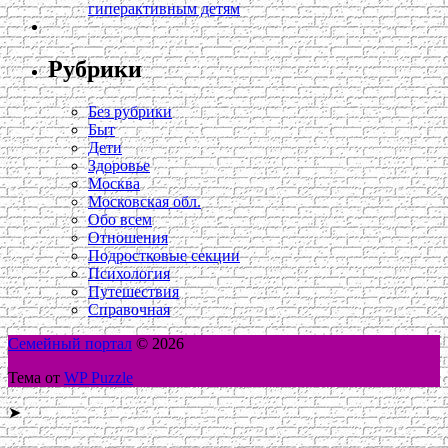
гиперактивным детям
Рубрики
Без рубрики
Быт
Дети
Здоровье
Москва
Московская обл.
Обо всем
Отношения
Подростковые секции
Психология
Путешествия
Справочная
Семейный портал
© 2026
Тема от
WP Puzzle
➤