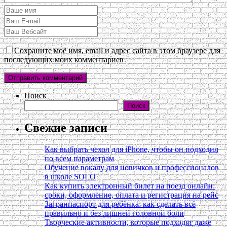
Сохраните моё имя, email и адрес сайта в этом браузере для
последующих моих комментариев
Поиск
Поиск
Свежие записи
Как выбрать чехол для iPhone, чтобы он подходил
по всем параметрам
Обучение вокалу для новичков и профессионалов
в школе SOLO
Как купить электронный билет на поезд онлайн:
сроки, оформление, оплата и регистрация на рейс
Загранпаспорт для ребёнка: как сделать всё
правильно и без лишней головной боли
Творческие активности, которые подходят даже