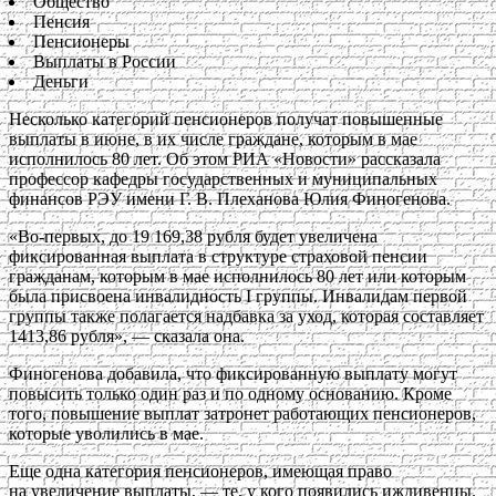
Общество
Пенсия
Пенсионеры
Выплаты в России
Деньги
Несколько категорий пенсионеров получат повышенные
выплаты в июне, в их числе граждане, которым в мае
исполнилось 80 лет. Об этом РИА «Новости» рассказала
профессор кафедры государственных и муниципальных
финансов РЭУ имени Г. В. Плеханова Юлия Финогенова.
«Во-первых, до 19 169,38 рубля будет увеличена
фиксированная выплата в структуре страховой пенсии
гражданам, которым в мае исполнилось 80 лет или которым
была присвоена инвалидность I группы. Инвалидам первой
группы также полагается надбавка за уход, которая составляет
1413,86 рубля», — сказала она.
Финогенова добавила, что фиксированную выплату могут
повысить только один раз и по одному основанию. Кроме
того, повышение выплат затронет работающих пенсионеров,
которые уволились в мае.
Еще одна категория пенсионеров, имеющая право
на увеличение выплаты, — те, у кого появились иждивенцы.