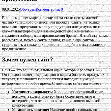
09.01.2025
Обо всем
Комментарии: 0
В современном мире наличие сайта стало неотъемлемой
частью успешного бизнеса или проекта. Сайты не только
помогают представить вашу продукцию или услуги, но и
служат платформой для взаимодействия с клиентами,
создания сообщества и продвижения бренда. В этой статье мы
рассмотрим, почему сайты важны, какие виды сайтов
существуют, а также как правильно подойти к их созданию и
продвижению.
Зачем нужен сайт?
Сайт — это ваш виртуальный офис, который работает 24/7.
Он предоставляет информацию о вашем бизнесе, продуктах и
услугах, и позволяет пользователям находить нужную
информацию в любое время. С помощью сайта вы можете:
Увеличить видимость:
Хорошо разработанный сайт
поможет вашему бизнесу быть более заметным в
интернете, что особенно важно в условиях высокой
конкуренции.
Установить доверие:
Наличие профессионального