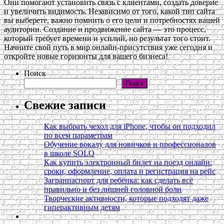
Они помогают установить связь с клиентами, создать доверие
и увеличить видимость. Независимо от того, какой тип сайта
вы выберете, важно помнить о его цели и потребностях вашей
аудитории. Создание и продвижение сайта — это процесс,
который требует времени и усилий, но результат того стоит.
Начните свой путь в мир онлайн-присутствия уже сегодня и
откройте новые горизонты для вашего бизнеса!
Поиск
Поиск
Свежие записи
Как выбрать чехол для iPhone, чтобы он подходил
по всем параметрам
Обучение вокалу для новичков и профессионалов
в школе SOLO
Как купить электронный билет на поезд онлайн:
сроки, оформление, оплата и регистрация на рейс
Загранпаспорт для ребёнка: как сделать всё
правильно и без лишней головной боли
Творческие активности, которые подходят даже
гиперактивным детям