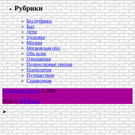
Рубрики
Без рубрики
Быт
Дети
Здоровье
Москва
Московская обл.
Обо всем
Отношения
Подростковые секции
Психология
Путешествия
Справочная
Семейный портал
© 2026
Тема от
WP Puzzle
➤