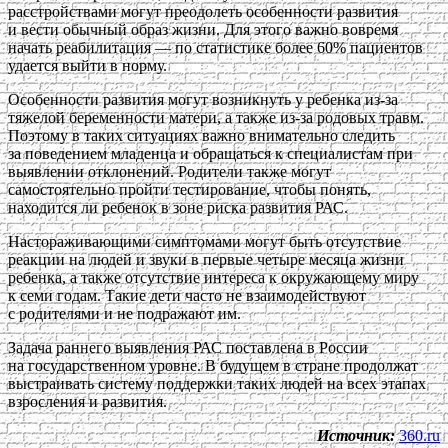
расстройствами могут преодолеть особенности развития
и вести обычный образ жизни. Для этого важно вовремя
начать реабилитация — по статистике более 60% пациентов
удается выйти в норму.
Особенности развития могут возникнуть у ребенка из-за
тяжелой беременности матери, а также из-за родовых травм.
Поэтому в таких ситуациях важно внимательно следить
за поведением младенца и обращаться к специалистам при
выявлении отклонений. Родители также могут
самостоятельно пройти тестирование, чтобы понять,
находится ли ребенок в зоне риска развития РАС.
Настораживающими симптомами могут быть отсутствие
реакции на людей и звуки в первые четыре месяца жизни
ребенка, а также отсутствие интереса к окружающему миру
к семи годам. Такие дети часто не взаимодействуют
с родителями и не подражают им.
Задача раннего выявления РАС поставлена в России
на государственном уровне. В будущем в стране продолжат
выстраивать систему поддержки таких людей на всех этапах
взросления и развития.
Источник:
360.ru