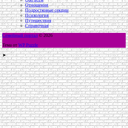
Отношения
Подростковые секции
Психология
Путешествия
Справочная
Семейный портал
© 2026
Тема от
WP Puzzle
➤