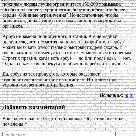
пожилым людям лучше ограничиться 150-200 граммами.
Особенно если есть хронические болезни почек, тем более —
сердца. Обидные ограничения? Но достаточные, чтобы
получить удовольствие и не создать лишней нагрузки на
организм.
Арбуз не замена полноценного питания. А еще медики
предупреждают: несмотря на низкую калорийность, арбуз
может вызывать относительно быстрый подъем сахара. И
очень важно не совмещать его ни с чем молочным и соленым.
Строгих правил, когда есть арбуз — до или после еды, — нет.
Однако в качестве перекуса он обычно переносится лучше.
Да, арбуз из тех продуктов, которые оказывает
оздоровительное действие на организм. Но только при
условии умеренного потребления.
Источник:
rg.ru
Добавить комментарий
Ваш адрес email не будет опубликован.
Обязательные поля
помечены
*