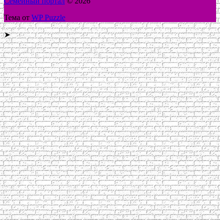
Семейный портал
© 2026
Тема от
WP Puzzle
➤