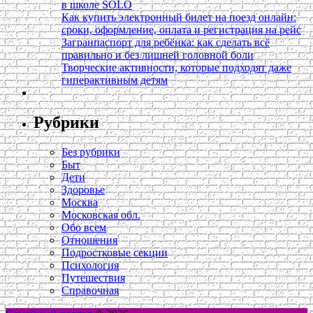
в школе SOLO
Как купить электронный билет на поезд онлайн:
сроки, оформление, оплата и регистрация на рейс
Загранпаспорт для ребёнка: как сделать всё
правильно и без лишней головной боли
Творческие активности, которые подходят даже
гиперактивным детям
Рубрики
Без рубрики
Быт
Дети
Здоровье
Москва
Московская обл.
Обо всем
Отношения
Подростковые секции
Психология
Путешествия
Справочная