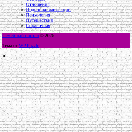
Отношения
Подростковые секции
Психология
Путешествия
Справочная
Семейный портал
© 2026
Тема от
WP Puzzle
➤