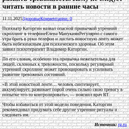
читать новости в ранние часы
11.11.2025
Здоровье
Комментарии: 0
Психиатр Каторгин назвал опасной привычкой утренний
скроллинг в телефонеЕлена МанукиянРегулярно с самого
утра брать в руки телефон и листать новостную ленту может
быть небезопасным для психического здоровья. Об этом
заявил психотерапевт Владимир Каторгин.
По его словам, особенно эта привычка нежелательна для
людей, склонных к тревожности, поскольку регулярный
утренний скроллинг может провоцировать и усиливать
развитие тревожных состояний.
«В этой новостной ленте… человек синтезирует,
аккумулирует, развивает порой очень сильно свою тревогу в
попытке что-то контролировать», — пояснил врач RT.
Чтобы избавиться от этой модели поведения, Каторгин
рекомендовал придумать себе другие утренние ритуалы и
следовать им.
Источник:
rg.ru