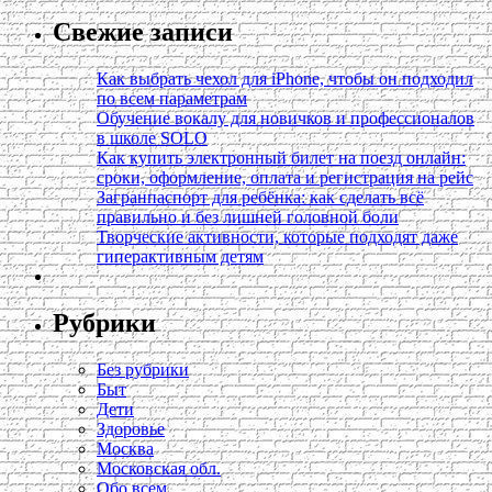
Свежие записи
Как выбрать чехол для iPhone, чтобы он подходил
по всем параметрам
Обучение вокалу для новичков и профессионалов
в школе SOLO
Как купить электронный билет на поезд онлайн:
сроки, оформление, оплата и регистрация на рейс
Загранпаспорт для ребёнка: как сделать всё
правильно и без лишней головной боли
Творческие активности, которые подходят даже
гиперактивным детям
Рубрики
Без рубрики
Быт
Дети
Здоровье
Москва
Московская обл.
Обо всем