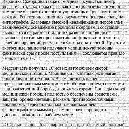
Вероника Скворцова также осмотрела сосудистый центр
медсанчасти, в котором оказывают специализированную, в
том числе высокотехнологичную помощь в круглосуточном
режиме. Рентгеноперационная сосудистого центра оснащена
ангиографом. Благодаря высокой квалификации персонала и
техническому оснащению проблемы с сердцем и сосудами
выявляются на ранней стадии их развития, проводится
высокоэффективная профилактика инфарктов и инсультов,
лечение нарушений ритма и сосудистых патологий. При этом
экстренные пациенты получают медицинскую помощь
фактически сразу после поступления — соблюдается правило
«золотого часа».
Медсанчасть получила 16 новых автомобилей скорой
медицинской помощи. Мобильный госпиталь располагает
бронированной техникой. Все машины оснащены
профессиональным медицинским оборудованием, системами
радиоэлектронной борьбы, дрон-детекторами. Бригады скорой
медицинской помощи полностью обеспечены средствами
защиты: бронежилетами, касками, противоосколочными
накидками. Передвижной мобильный комплекс с
флюорографом и маммографом позволяет проводить
диспансеризацию на рабочем месте.
«Отдельные слова благодарности за то, что в самый сложный