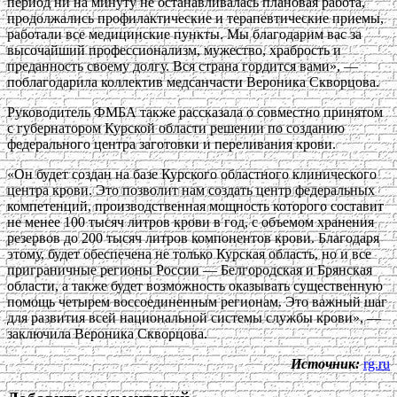
период ни на минуту не останавливалась плановая работа,
продолжались профилактические и терапевтические приемы,
работали все медицинские пункты. Мы благодарим вас за
высочайший профессионализм, мужество, храбрость и
преданность своему долгу. Вся страна гордится вами», —
поблагодарила коллектив медсанчасти Вероника Скворцова.
Руководитель ФМБА также рассказала о совместно принятом
с губернатором Курской области решении по созданию
федерального центра заготовки и переливания крови.
«Он будет создан на базе Курского областного клинического
центра крови. Это позволит нам создать центр федеральных
компетенций, производственная мощность которого составит
не менее 100 тысяч литров крови в год, с объемом хранения
резервов до 200 тысяч литров компонентов крови. Благодаря
этому, будет обеспечена не только Курская область, но и все
приграничные регионы России — Белгородская и Брянская
области, а также будет возможность оказывать существенную
помощь четырем воссоединенным регионам. Это важный шаг
для развития всей национальной системы службы крови», —
заключила Вероника Скворцова.
Источник:
rg.ru