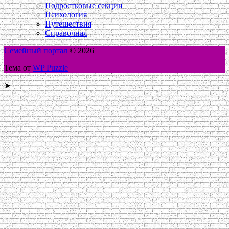
Подростковые секции
Психология
Путешествия
Справочная
Семейный портал
© 2026
Тема от
WP Puzzle
➤