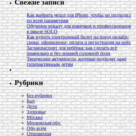
Свежие записи
Как выбрать чехол для iPhone, чтобы он подходил
по всем параметрам
Обучение вокалу для новичков и профессионалов
в школе SOLO
Как купить электронный билет на поезд онлайн:
сроки, оформление, оплата и регистрация на рейс
Загранпаспорт для ребёнка: как сделать всё
правильно и без лишней головной боли
Творческие активности, которые подходят даже
гиперактивным детям
Рубрики
Без рубрики
Быт
Дети
Здоровье
Москва
Московская обл.
Обо всем
Отношения