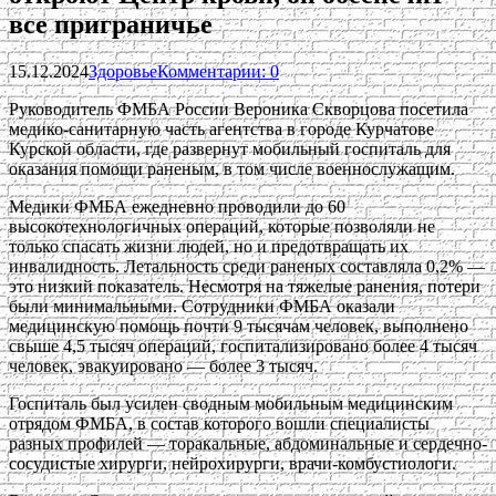
все приграничье
15.12.2024
Здоровье
Комментарии: 0
Руководитель ФМБА России Вероника Скворцова посетила
медико-санитарную часть агентства в городе Курчатове
Курской области, где развернут мобильный госпиталь для
оказания помощи раненым, в том числе военнослужащим.
Медики ФМБА ежедневно проводили до 60
высокотехнологичных операций, которые позволяли не
только спасать жизни людей, но и предотвращать их
инвалидность. Летальность среди раненых составляла 0,2% —
это низкий показатель. Несмотря на тяжелые ранения, потери
были минимальными. Сотрудники ФМБА оказали
медицинскую помощь почти 9 тысячам человек, выполнено
свыше 4,5 тысяч операций, госпитализировано более 4 тысяч
человек, эвакуировано — более 3 тысяч.
Госпиталь был усилен сводным мобильным медицинским
отрядом ФМБА, в состав которого вошли специалисты
разных профилей — торакальные, абдоминальные и сердечно-
сосудистые хирурги, нейрохирурги, врачи-комбустиологи.