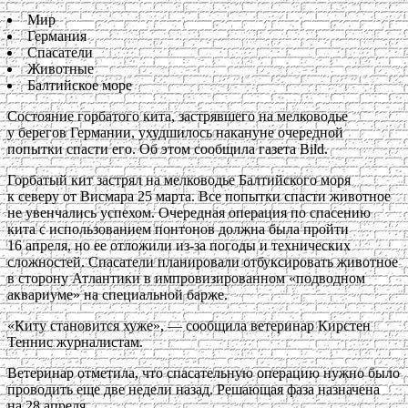
Мир
Германия
Спасатели
Животные
Балтийское море
Состояние горбатого кита, застрявшего на мелководье
у берегов Германии, ухудшилось накануне очередной
попытки спасти его. Об этом сообщила газета Bild.
Горбатый кит застрял на мелководье Балтийского моря
к северу от Висмара 25 марта. Все попытки спасти животное
не увенчались успехом. Очередная операция по спасению
кита с использованием понтонов должна была пройти
16 апреля, но ее отложили из-за погоды и технических
сложностей. Спасатели планировали отбуксировать животное
в сторону Атлантики в импровизированном «подводном
аквариуме» на специальной барже.
«Киту становится хуже», — сообщила ветеринар Кирстен
Теннис журналистам.
Ветеринар отметила, что спасательную операцию нужно было
проводить еще две недели назад. Решающая фаза назначена
на 28 апреля.