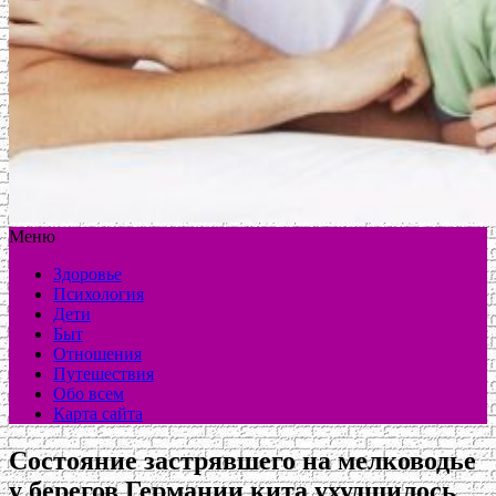
Меню
Здоровье
Психология
Дети
Быт
Отношения
Путешествия
Обо всем
Карта сайта
Состояние застрявшего на мелководье
у берегов Германии кита ухудшилось