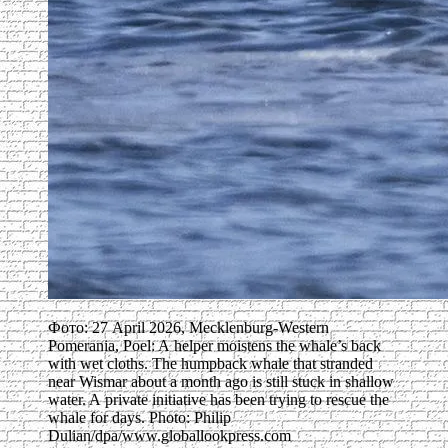
Фото: 27 April 2026, Mecklenburg-Western
Pomerania, Poel: A helper moistens the whale’s back
with wet cloths. The humpback whale that stranded
near Wismar about a month ago is still stuck in shallow
water. A private initiative has been trying to rescue the
whale for days. Photo: Philip
Dulian/dpa/www.globallookpress.com