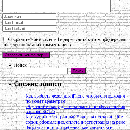
Сохраните моё имя, email и адрес сайта в этом браузере для
последующих моих комментариев
Поиск
Поиск
Свежие записи
Как выбрать чехол для iPhone, чтобы он подходил
по всем параметрам
Обучение вокалу для новичков и профессионалов
в школе SOLO
Как купить электронный билет на поезд онлайн:
сроки, оформление, оплата и регистрация на рейс
Загранпаспорт для ребёнка: как сделать всё