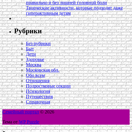
правильно и без лишней головной боли
Творческие активности, которые подходят даже
гиперактивным детям
Рубрики
Без рубрики
Быт
Дети
Здоровье
Москва
Московская обл.
Обо всем
Отношения
Подростковые секции
Психология
Путешествия
Справочная
Семейный портал
© 2026
Тема от
WP Puzzle