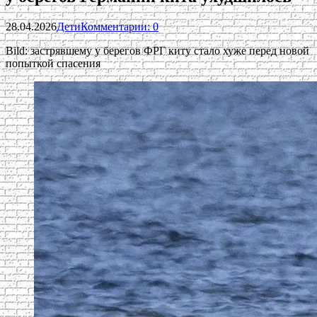
28.04.2026
Дети
Комментарии: 0
Bild: застрявшему у берегов ФРГ киту стало хуже перед новой
попыткой спасения