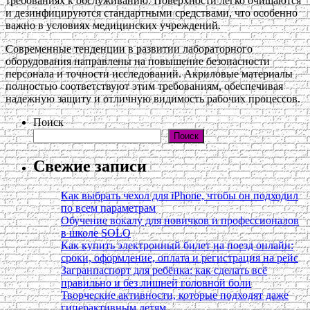
требованиях к обслуживанию. Поверхности легко очищаются
и дезинфицируются стандартными средствами, что особенно
важно в условиях медицинских учреждений.
Современные тенденции в развитии лабораторного
оборудования направлены на повышение безопасности
персонала и точности исследований. Акриловые материалы
полностью соответствуют этим требованиям, обеспечивая
надежную защиту и отличную видимость рабочих процессов.
Поиск
Поиск
Свежие записи
Как выбрать чехол для iPhone, чтобы он подходил
по всем параметрам
Обучение вокалу для новичков и профессионалов
в школе SOLO
Как купить электронный билет на поезд онлайн:
сроки, оформление, оплата и регистрация на рейс
Загранпаспорт для ребёнка: как сделать всё
правильно и без лишней головной боли
Творческие активности, которые подходят даже
гиперактивным детям