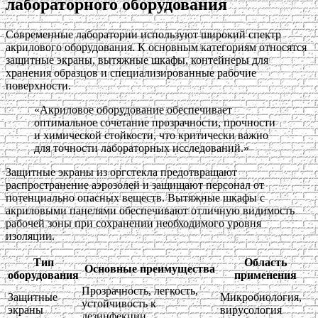
лабораторного оборудования
Современные лаборатории используют широкий спектр
акрилового оборудования. К основным категориям относятся
защитные экраны, вытяжные шкафы, контейнеры для
хранения образцов и специализированные рабочие
поверхности.
«Акриловое оборудование обеспечивает
оптимальное сочетание прозрачности, прочности
и химической стойкости, что критически важно
для точности лабораторных исследований.»
Защитные экраны из оргстекла предотвращают
распространение аэрозолей и защищают персонал от
потенциально опасных веществ. Вытяжные шкафы с
акриловыми панелями обеспечивают отличную видимость
рабочей зоны при сохранении необходимого уровня
изоляции.
Тип
Область
Основные преимущества
оборудования
применения
Прозрачность, легкость,
Защитные
Микробиология,
устойчивость к
экраны
вирусология
дезинфекции