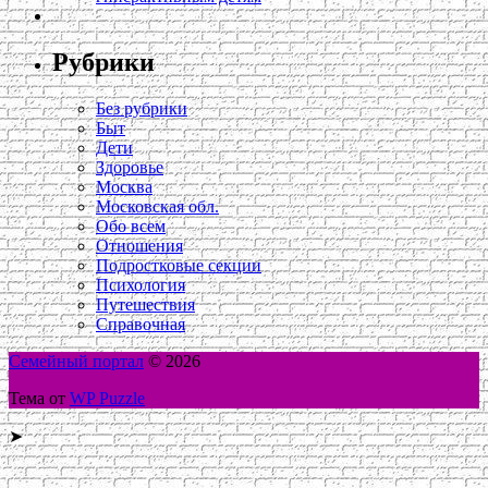
Рубрики
Без рубрики
Быт
Дети
Здоровье
Москва
Московская обл.
Обо всем
Отношения
Подростковые секции
Психология
Путешествия
Справочная
Семейный портал
© 2026
Тема от
WP Puzzle
➤