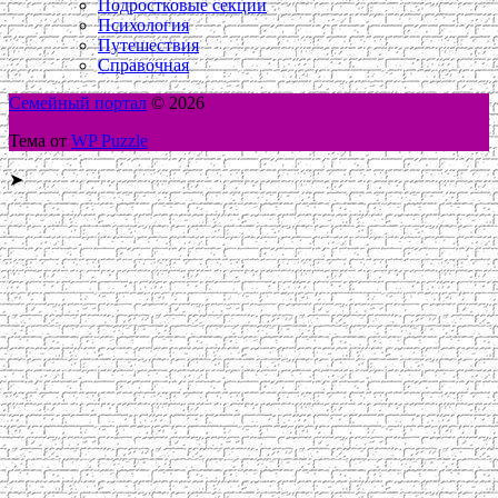
Подростковые секции
Психология
Путешествия
Справочная
Семейный портал
© 2026
Тема от
WP Puzzle
➤