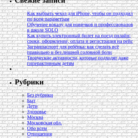
Свежие записи
Как выбрать чехол для iPhone, чтобы он подходил
по всем параметрам
Обучение вокалу для новичков и профессионалов
в школе SOLO
Как купить электронный билет на поезд онлайн:
сроки, оформление, оплата и регистрация на рейс
Загранпаспорт для ребёнка: как сделать всё
правильно и без лишней головной боли
Творческие активности, которые подходят даже
гиперактивным детям
Рубрики
Без рубрики
Быт
Дети
Здоровье
Москва
Московская обл.
Обо всем
Отношения