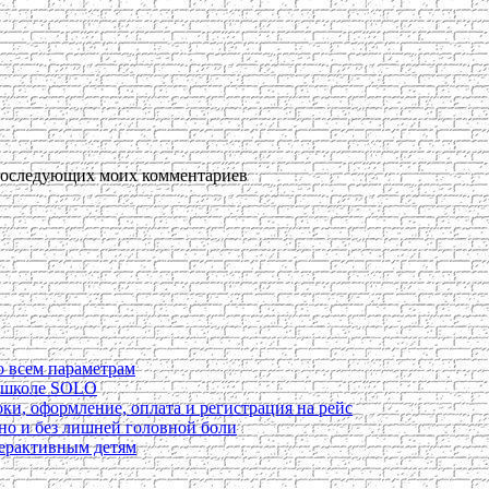
я последующих моих комментариев
о всем параметрам
в школе SOLO
ки, оформление, оплата и регистрация на рейс
ьно и без лишней головной боли
перактивным детям