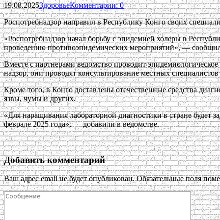
19.08.2025
Здоровье
Комментарии: 0
Роспотребнадзор направил в Республику Конго своих специалис
«Роспотребнадзор начал борьбу с эпидемией холеры в Республи
проведению противоэпидемических мероприятий», — сообщили
Вместе с партнерами ведомство проводит эпидемиологическое
надзор, они проводят консультирование местных специалистов 
Кроме того, в Конго доставлены отечественные средства диагн
язвы, чумы и других.
«Для наращивания лабораторной диагностики в стране будет з
феврале 2025 года», — добавили в ведомстве.
Добавить комментарий
Ваш адрес email не будет опубликован.
Обязательные поля пом