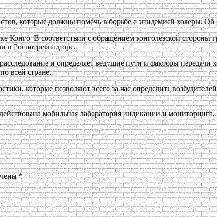
тов, которые должны помочь в борьбе с эпидемией холеры. Об э
ке Конго. В соответствии с обращением конголезской стороны г
 в Роспотребнадзоре.
 расследование и определяет ведущие пути и факторы передачи
по всей стране.
остики, которые позволяют всего за час определить возбудителе
адействована мобильная лаборатория индикации и мониторинга,
ечены
*