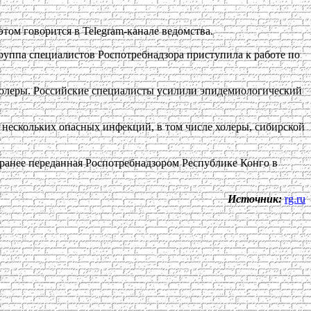
том говорится в Telegram-канале ведомства.
руппа специалистов Роспотребнадзора приступила к работе по
 холеры. Российские специалисты усилили эпидемиологический
й нескольких опасных инфекций, в том числе холеры, сибирской
 ранее переданная Роспотребнадзором Республике Конго в
Источник:
rg.ru