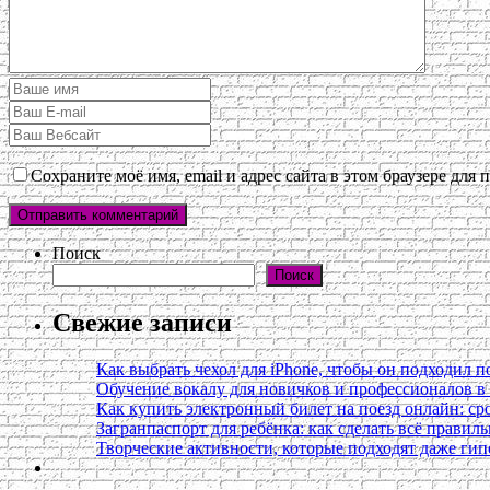
Сохраните моё имя, email и адрес сайта в этом браузере дл
Поиск
Поиск
Свежие записи
Как выбрать чехол для iPhone, чтобы он подходил п
Обучение вокалу для новичков и профессионалов 
Как купить электронный билет на поезд онлайн: сро
Загранпаспорт для ребёнка: как сделать всё правил
Творческие активности, которые подходят даже ги