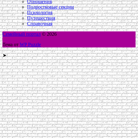
Отношения
Подростковые секции
Психология
Путешествия
Справочная
Семейный портал
© 2026
Тема от
WP Puzzle
➤