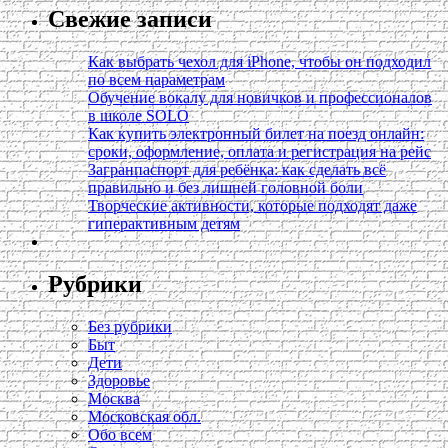
Свежие записи
Как выбрать чехол для iPhone, чтобы он подходил
по всем параметрам
Обучение вокалу для новичков и профессионалов
в школе SOLO
Как купить электронный билет на поезд онлайн:
сроки, оформление, оплата и регистрация на рейс
Загранпаспорт для ребёнка: как сделать всё
правильно и без лишней головной боли
Творческие активности, которые подходят даже
гиперактивным детям
Рубрики
Без рубрики
Быт
Дети
Здоровье
Москва
Московская обл.
Обо всем