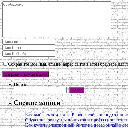
Сохраните моё имя, email и адрес сайта в этом браузере дл
Поиск
Поиск
Свежие записи
Как выбрать чехол для iPhone, чтобы он подходил п
Обучение вокалу для новичков и профессионалов 
Как купить электронный билет на поезд онлайн: сро