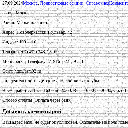
27.09.2024
Москва
,
Подростковые секции
,
Справочная
Коммента
город: Москва
Район: Марьино район
Адрес: Новочеркасский бульвар, 42
Индекс: 109144.0
Телефон: +7 (495) 348‒58‒60
Мобильный Телефон: +7‒916‒022‒39‒88
Сайт: http://asm92.ru
вид деятельности: Детские / подростковые клубы
Время работы: Пн: с 16:00 до 20:00, Вт: с 16:00 до 20:00, Ср: с 16
Способ оплаты: Оплата через банк
Добавить комментарий
Ваш адрес email не будет опубликован.
Обязательные поля пом