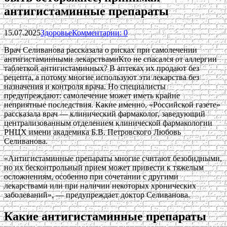
антигистаминные препараты
15.07.2025
Здоровье
Комментарии: 0
Врач Селиванова рассказала о рисках при самолечении
антигистаминными лекарствамиКто не спасался от аллергии
таблеткой антигистаминных? В аптеках их продают без
рецепта, а потому многие используют эти лекарства без
назначения и контроля врача. Но специалисты
предупреждают: самолечение может иметь крайне
неприятные последствия. Какие именно, «Российской газете»
рассказала врач — клинический фармаколог, заведующий
централизованным отделением клинической фармакологии
РНЦХ имени академика Б.В. Петровского Любовь
Селиванова.
«Антигистаминные препараты многие считают безобидными,
но их бесконтрольный прием может привести к тяжелым
осложнениям, особенно при сочетании с другими
лекарствами или при наличии некоторых хронических
заболеваний», — предупреждает доктор Селиванова.
Какие антигистаминные препараты