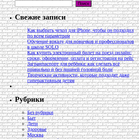
Поиск
Свежие записи
Как выбрать чехол для iPhone, чтобы он подходил
по всем параметрам
Обучение вокалу для новичков и профессионалов
в школе SOLO
Как купить электронный билет на поезд онлайн:
сроки, оформление, оплата и регистрация на рейс
Загранпаспорт для ребёнка: как сделать всё
правильно и без лишней головной боли
Творческие активности, которые подходят даже
гиперактивным детям
Рубрики
Без рубрики
Быт
Дети
Здоровье
Москва