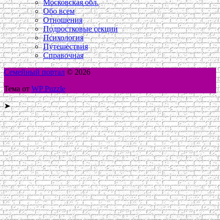
Московская обл.
Обо всем
Отношения
Подростковые секции
Психология
Путешествия
Справочная
Семейный портал
© 2026
Тема от
WP Puzzle
➤