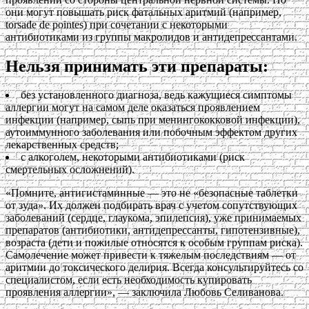
они могут повышать риск фатальных аритмий (например,
torsade de pointes) при сочетании с некоторыми
антибиотиками из группы макролидов и антидепрессантами.
Нельзя принимать эти препараты:
без установленного диагноза, ведь кажущиеся симптомы
аллергии могут на самом деле оказаться проявлением
инфекции (например, сыпь при менингококковой инфекции),
аутоиммунного заболевания или побочным эффектом других
лекарственных средств;
с алкоголем, некоторыми антибиотиками (риск
смертельных осложнений).
«Помните, антигистаминные — это не «безопасные таблетки
от зуда». Их должен подбирать врач с учетом сопутствующих
заболеваний (сердце, глаукома, эпилепсия), уже принимаемых
препаратов (антибиотики, антидепрессанты, гипотензивные),
возраста (дети и пожилые относятся к особым группам риска).
Самолечение может привести к тяжелым последствиям — от
аритмии до токсического делирия. Всегда консультируйтесь со
специалистом, если есть необходимость купировать
проявления аллергии», — заключила Любовь Селиванова.