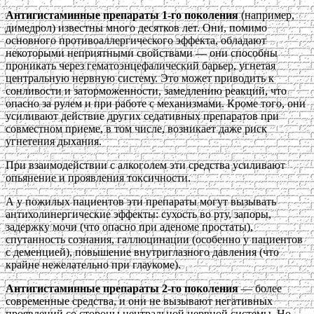
Антигистаминные препараты 1-го поколения
(например,
димедрол) известны много десятков лет. Они, помимо
основного противоаллергического эффекта, обладают
некоторыми неприятными свойствами — они способны
проникать через гематоэнцефалический барьер, угнетая
центральную нервную систему. Это может приводить к
сонливости и заторможенности, замедлению реакций, что
опасно за рулем и при работе с механизмами. Кроме того, они
усиливают действие других седативных препаратов при
совместном приеме, в том числе, возникает даже риск
угнетения дыхания.
При взаимодействии с алкоголем эти средства усиливают
опьянение и проявления токсичности.
А у пожилых пациентов эти препараты могут вызывать
антихолинергические эффекты: сухость во рту, запоры,
задержку мочи (что опасно при аденоме простаты),
спутанность сознания, галлюцинации (особенно у пациентов
с деменцией), повышение внутриглазного давления (что
крайне нежелательно при глаукоме).
Антигистаминные препараты 2-го поколения
— более
современные средства, и они не вызывают негативных
проявлений со стороны центральной нервной системы. Но