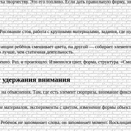
ха творчеству. Это его топливо. Если дать правильную форму, 
Рисование стоя, работа с крупными материалами, задания, где н
танции ребёнок смешивает цвета, на другой — собирает элемент
 лучше, чем статичная деятельность.
венно. Раз, и произошло. Изменился цвет, форма, структура. «С
т удержания внимания
на объяснения. Там, где есть элемент сюрприза, внимание фикс
 материалов, эксперименты с цветом, изменение формы объекта 
. Ребёнок не запоминает слова, он запоминает момент. Восклица