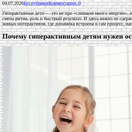
04.07.2026
Без рубрики
Комментарии: 0
Гиперактивные дети — это не про «слишком много энергии», а п
смена ритма, роль и быстрый результат. И здесь важно не сдерж
живых интерактивов, где динамика встроена в сам процесс, н
Почему гиперактивным детям нужен ос