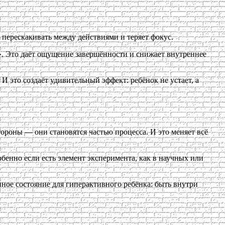
т перескакивать между действиями и теряет фокус.
ов». Это даёт ощущение завершённости и снижает внутреннее
И это создаёт удивительный эффект: ребёнок не устает, а
ороны — они становятся частью процесса. И это меняет всё
бенно если есть элемент эксперимента, как в научных или
нное состояние для гиперактивного ребёнка: быть внутри