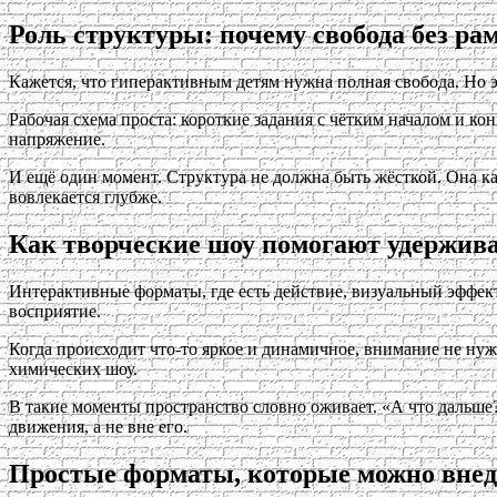
Роль структуры: почему свобода без рам
Кажется, что гиперактивным детям нужна полная свобода. Но эт
Рабочая схема проста: короткие задания с чётким началом и ко
напряжение.
И ещё один момент. Структура не должна быть жёсткой. Она как
вовлекается глубже.
Как творческие шоу помогают удержива
Интерактивные форматы, где есть действие, визуальный эффект
восприятие.
Когда происходит что-то яркое и динамичное, внимание не нуж
химических шоу.
В такие моменты пространство словно оживает. «А что дальше?
движения, а не вне его.
Простые форматы, которые можно внед