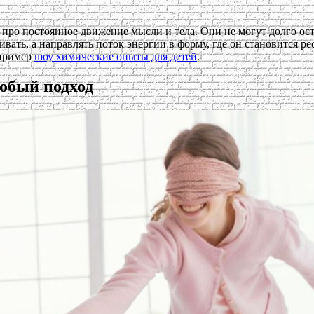
ро постоянное движение мысли и тела. Они не могут долго остава
ивать, а направлять поток энергии в форму, где он становится р
апример
шоу химические опыты для детей
.
обый подход