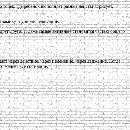
точек, где ребёнок выполняет разные действия: рисует,
инамику и убирает зависание.
друг друга. И даже самые активные становятся частью общего
т через действие, через изменение, через движение. Когда
о меняет всё состояние.