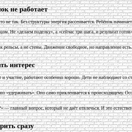
ок не работает
о не так. Без структуры энергия рассеивается. Ребёнок начинае
нцом. Не «делаем поделку», а «сейчас три шага, и результат гот
 рельсы, а не стены. Движение свободное, но направление есть. 
ть интерес
 и участие, работают особенно хорошо. Дети не наблюдают со ст
но «удерживать». Оно само приклеивается к происходящему. Осо
» — главный вопрос, который не даёт отвлечься. И это естестве
рить сразу