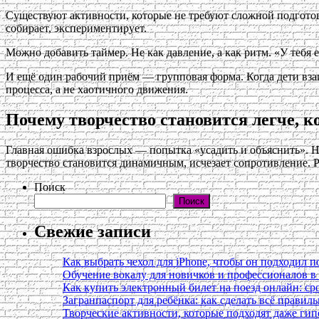
Существуют активности, которые не требуют сложной подготовк
собирает, экспериментирует.
Можно добавить таймер. Не как давление, а как ритм. «У тебя 
И ещё один рабочий приём — групповая форма. Когда дети вза
процесса, а не хаотичного движения.
Почему творчество становится легче, к
Главная ошибка взрослых — попытка «усадить и объяснить». Но
творчество становится динамичным, исчезает сопротивление. Ре
Поиск
Поиск
Свежие записи
Как выбрать чехол для iPhone, чтобы он подходил п
Обучение вокалу для новичков и профессионалов 
Как купить электронный билет на поезд онлайн: сро
Загранпаспорт для ребёнка: как сделать всё правил
Творческие активности, которые подходят даже ги