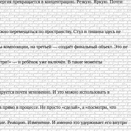
энергия превращается в концентрацию. Резкую. Яркую. Почти
ужно перемещаться по пространству. Стул и тишина здесь не
ы композиции, на третьей — создаёт финальный объект. Это не
мотри!» — и ребёнок уже включён. В такие моменты
ируется почти мгновенно. И это можно использовать в
прямо в процессе. Не просто «сделай», а «посмотри, что
ние. Реакцию. Изменение. И именно это удерживает его внутри