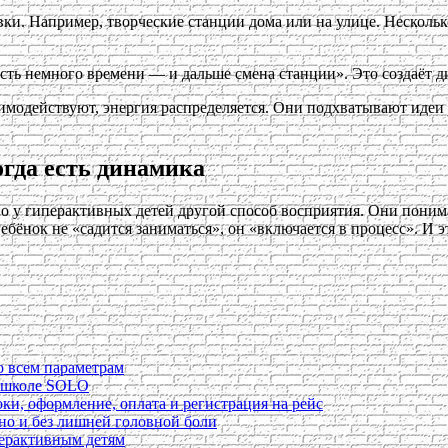
и. Например, творческие станции дома или на улице. Несколько 
есть немного времени — и дальше смена станции». Это создаёт д
имодействуют, энергия распределяется. Они подхватывают идеи 
огда есть динамика
 у гиперактивных детей другой способ восприятия. Они понимаю
бёнок не «садится заниматься», он «включается в процесс». И эт
о всем параметрам
в школе SOLO
ки, оформление, оплата и регистрация на рейс
ьно и без лишней головной боли
перактивным детям