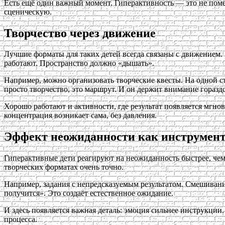
Есть ещё один важный момент. Гиперактивность — это не поме
сценическую.
Творчество через движение
Лучшие форматы для таких детей всегда связаны с движением. 
работают. Пространство должно «дышать».
Например, можно организовать творческие квесты. На одной с
просто творчество, это маршрут. И он держит внимание гораздо
Хорошо работают и активности, где результат появляется мгно
концентрация возникает сама, без давления.
Эффект неожиданности как инструмен
Гиперактивные дети реагируют на неожиданность быстрее, чем 
творческих форматах очень точно.
Например, задания с непредсказуемым результатом. Смешивание
получится». Это создаёт естественное ожидание.
И здесь появляется важная деталь: эмоция сильнее инструкции
процесса.