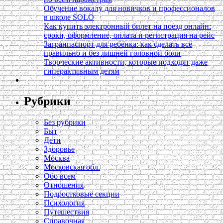
Обучение вокалу для новичков и профессионалов
в школе SOLO
Как купить электронный билет на поезд онлайн:
сроки, оформление, оплата и регистрация на рейс
Загранпаспорт для ребёнка: как сделать всё
правильно и без лишней головной боли
Творческие активности, которые подходят даже
гиперактивным детям
Рубрики
Без рубрики
Быт
Дети
Здоровье
Москва
Московская обл.
Обо всем
Отношения
Подростковые секции
Психология
Путешествия
Справочная