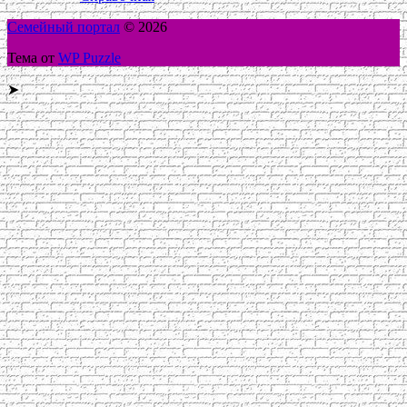
Семейный портал
© 2026
Тема от
WP Puzzle
➤