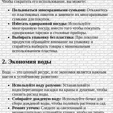
Чтобы сократить его использование, вы можете:
Пользоваться многоразовыми сумками:
Откажитесь
от пластиковых пакетов и замените их многоразовыми
сумками для покупок.
Избегать одноразовой посуды:
Используйте
многоразовую посуду, вместо того чтобы покупать
одноразовые тарелки и столовые приборы.
Выбирать упаковку без пластика:
При покупке
продуктов обращайте внимание на упаковку и
старайтесь выбирать товары с минимальным
использованием пластика.
2. Экономия воды
Вода — это ценный ресурс, и ее экономия является важным
шагом к устойчивому развитию:
Используйте воду разумно:
Устанавливайте
водосберегающие насадки на краны и душевые, чтобы
снизить расход воды.
Собирайте дождевую воду:
Используйте бочки для
сбора дождевой воды, чтобы поливать растения и сад.
Ремонт утечек:
Следите за сантехникой и
незамедлительно устраняйте утечки, чтобы не терять