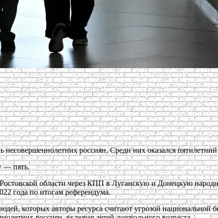
мь несовершеннолетних россиян. Среди них оказался пятилетний
у — пять.
Ростовской области через КПП в Луганскую и Донецкую народн
022 года по итогам референдума.
т людей, которых авторы ресурса считают угрозой национальной
нолетних россиян, включая детей дошкольного возраста.