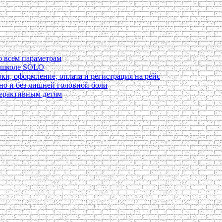
о всем параметрам
в школе SOLO
ки, оформление, оплата и регистрация на рейс
ьно и без лишней головной боли
перактивным детям