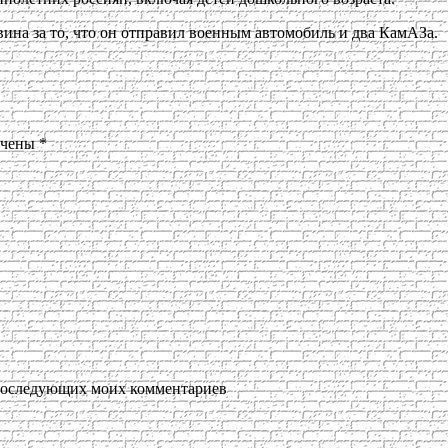
вина за то, что он отправил военным автомобиль и два КамАЗа.
ечены
*
я последующих моих комментариев