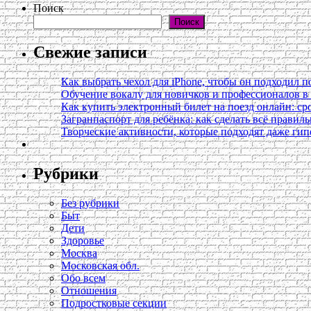
Поиск
Поиск
Свежие записи
Как выбрать чехол для iPhone, чтобы он подходил п
Обучение вокалу для новичков и профессионалов 
Как купить электронный билет на поезд онлайн: сро
Загранпаспорт для ребёнка: как сделать всё правил
Творческие активности, которые подходят даже ги
Рубрики
Без рубрики
Быт
Дети
Здоровье
Москва
Московская обл.
Обо всем
Отношения
Подростковые секции