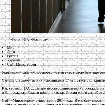
Фото: РИА «Новости»
Мир
Дети
Россия
Украина
Сайт Миротворец
Украинский сайт «Миротворец» 6 мая внес в свою базу еще се
Самому старшему из них исполнилось 17 лет, самому младшем
Как уточнил ТАСС, семеро несовершеннолетних проезжали из 
и Запорожская области вошли в состав России еще в сентябре 2
Сайт «Миротворец» существует с 2014 года. В его базу внося
артистов, политиков, журналистов и спортсменов и несовершен