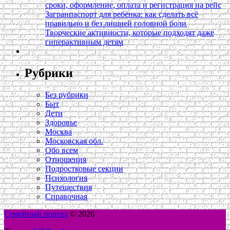
сроки, оформление, оплата и регистрация на рейс
Загранпаспорт для ребёнка: как сделать всё
правильно и без лишней головной боли
Творческие активности, которые подходят даже
гиперактивным детям
Рубрики
Без рубрики
Быт
Дети
Здоровье
Москва
Московская обл.
Обо всем
Отношения
Подростковые секции
Психология
Путешествия
Справочная
Семейный портал
© 2026