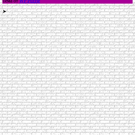
Тема от
WP Puzzle
➤