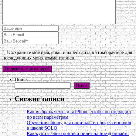
Сохраните моё имя, email и адрес сайта в этом браузере для
последующих моих комментариев
Поиск
Поиск
Свежие записи
Как выбрать чехол для iPhone, чтобы он подходил
по всем параметрам
Обучение вокалу для новичков и профессионалов
в школе SOLO
Как купить электронный билет на поезд онлайн: