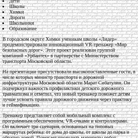
Дети
Школы
Химки
Дороги
Школьники
Образование
В городском округе Химки ученикам школы «Лидер»
продемонстрировали инновационный VR-тренажер «Мир
безопасных дорог». Этот проект реализован группой
компаний «Урбантех» в партнерстве с Министерством
транспорта Московской области.
На презентации присутствовали высокопоставленные гости, в
числе которых министр транспорта и дорожной
инфраструктуры Московской области Марат Сибатулин. Он
подчеркнул важность профилактики детского дорожного
травматизма и отметил, что новый тренажер поможет детям
лучше усвоить правила дорожного движения через практику
и геймификацию.
Тренажер представляет собой мобильный комплекс с
программным обеспечением, VR-очками и контроллерами.
Он включает три сценария, основанных на типовых
маршрутах ребенка: от дома до школы, от школы до парка и
обратно домой. Помогает проходить маршруты робот-