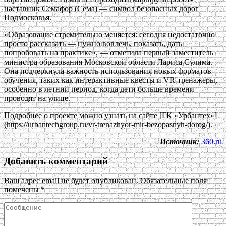
наставник Семафор (Сема) — символ безопасных дорог
Подмосковья.
«Образование стремительно меняется: сегодня недостаточно
просто рассказать — нужно вовлечь, показать, дать
попробовать на практике», — отметила первый заместитель
министра образования Московской области Лариса Сулима.
Она подчеркнула важность использования новых форматов
обучения, таких как интерактивные квесты и VR-тренажеры,
особенно в летний период, когда дети больше времени
проводят на улице.
Подробнее о проекте можно узнать на сайте [ГК «Урбантех»]
(https://urbantechgroup.ru/vr-trenazhyor-mir-bezopasnyh-dorog/).
Источник:
360.ru
Добавить комментарий
Ваш адрес email не будет опубликован.
Обязательные поля
помечены
*