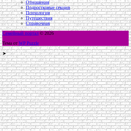
Отношения
Подростковые секции
Психология
Путешествия
Справочная
Семейный портал
© 2026
Тема от
WP Puzzle
➤