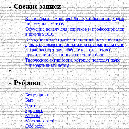
Свежие записи
Как выбрать чехол для iPhone, чтобы он подходил
по всем параметрам
Обучение вокалу для новичков и профессионалов
в школе SOLO
Как купить электронный билет на поезд онлайн:
сроки, оформление, оплата и регистрация на рейс
Загранпаспорт для ребёнка: как сделать всё
правильно и без лишней головной боли
Творческие активности, которые подходят даже
гиперактивным детям
Рубрики
Без рубрики
Быт
Дети
Здоровье
Москва
Московская обл.
Обо всем