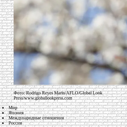
Фото: Rodrigo Reyes Marin/AFLO/Global Look
Press/www.globallookpress.com
Мир
Япония
Международные отношения
Россия