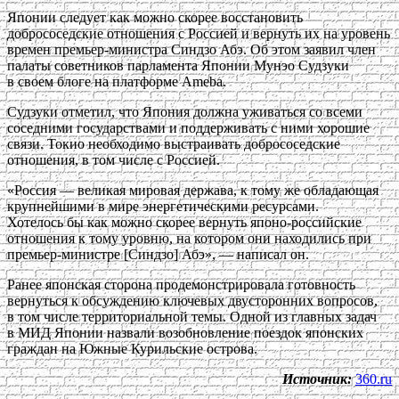
Японии следует как можно скорее восстановить
добрососедские отношения с Россией и вернуть их на уровень
времен премьер-министра Синдзо Абэ. Об этом заявил член
палаты советников парламента Японии Мунэо Судзуки
в своем блоге на платформе Ameba.
Судзуки отметил, что Япония должна уживаться со всеми
соседними государствами и поддерживать с ними хорошие
связи. Токио необходимо выстраивать добрососедские
отношения, в том числе с Россией.
«Россия — великая мировая держава, к тому же обладающая
крупнейшими в мире энергетическими ресурсами.
Хотелось бы как можно скорее вернуть японо-российские
отношения к тому уровню, на котором они находились при
премьер-министре [Синдзо] Абэ», — написал он.
Ранее японская сторона продемонстрировала готовность
вернуться к обсуждению ключевых двусторонних вопросов,
в том числе территориальной темы. Одной из главных задач
в МИД Японии назвали возобновление поездок японских
граждан на Южные Курильские острова.
Источник:
360.ru