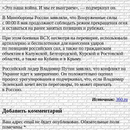
«Это наша война. И мы ее выиграем», — подчеркнул он.
В Минобороны России заявляли, что Вооруженные силы
с 00:00 8 мая продолжают соблюдать режим прекращения огня
и оставаться на ранее занятых позициях и рубежах.
При этом боевики ВСУ, несмотря на перемирие, использовали
артиллерию и беспилотники для нанесения ударов
по позициям российских сил, а также по гражданским
объектам в Калужской, Белгородской, Курской и Ростовской
областях, а также на Кубани и в Крыму.
Российский лидер Владимир Путин заявлял, что конфликт на
Украине идет к завершению. Он положительно оценил
процесс урегулирования и подчеркивал, что, если Владимир
Зеленский хочет вести переговоры, то может приехать
в Россию.
Источник:
360.ru
Добавить комментарий
Ваш адрес email не будет опубликован.
Обязательные поля
помечены
*