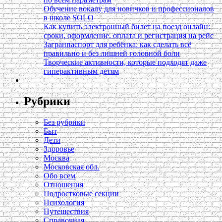
Обучение вокалу для новичков и профессионалов
в школе SOLO
Как купить электронный билет на поезд онлайн:
сроки, оформление, оплата и регистрация на рейс
Загранпаспорт для ребёнка: как сделать всё
правильно и без лишней головной боли
Творческие активности, которые подходят даже
гиперактивным детям
Рубрики
Без рубрики
Быт
Дети
Здоровье
Москва
Московская обл.
Обо всем
Отношения
Подростковые секции
Психология
Путешествия
Справочная