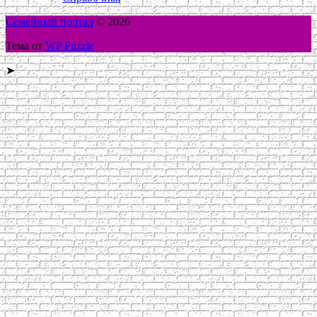
Семейный портал
© 2026
Тема от
WP Puzzle
➤