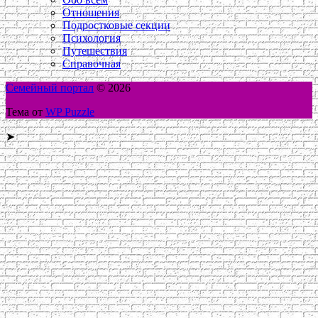
Отношения
Подростковые секции
Психология
Путешествия
Справочная
Семейный портал
© 2026
Тема от
WP Puzzle
➤