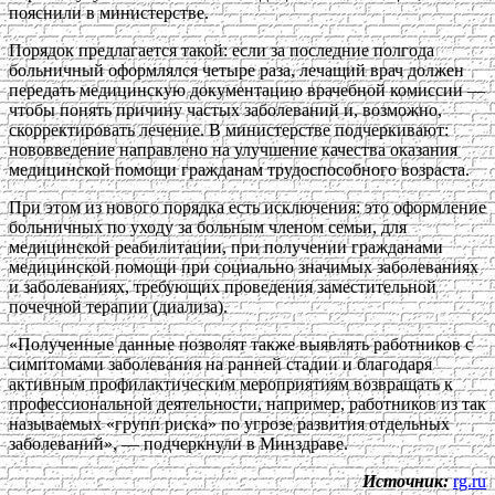
пояснили в министерстве.
Порядок предлагается такой: если за последние полгода
больничный оформлялся четыре раза, лечащий врач должен
передать медицинскую документацию врачебной комиссии —
чтобы понять причину частых заболеваний и, возможно,
скорректировать лечение. В министерстве подчеркивают:
нововведение направлено на улучшение качества оказания
медицинской помощи гражданам трудоспособного возраста.
При этом из нового порядка есть исключения: это оформление
больничных по уходу за больным членом семьи, для
медицинской реабилитации, при получении гражданами
медицинской помощи при социально значимых заболеваниях
и заболеваниях, требующих проведения заместительной
почечной терапии (диализа).
«Полученные данные позволят также выявлять работников с
симптомами заболевания на ранней стадии и благодаря
активным профилактическим мероприятиям возвращать к
профессиональной деятельности, например, работников из так
называемых «групп риска» по угрозе развития отдельных
заболеваний», — подчеркнули в Минздраве.
Источник:
rg.ru