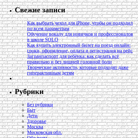
Свежие записи
Как выбрать чехол для iPhone, чтобы он подходил
по всем параметрам
Обучение вокалу для новичков и профессионалов
в школе SOLO
Как купить электронный билет на поезд онлайн:
сроки, оформление, оплата и регистрация на рейс
Загранпаспорт для ребёнка: как сделать всё
правильно и без лишней головной боли
Творческие активности, которые подходят даже
гиперактивным детям
Рубрики
Без рубрики
Быт
Дети
Здоровье
Москва
Московская обл.
Обо всем