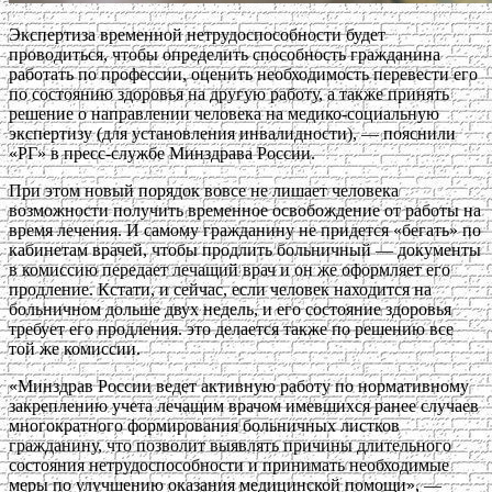
Экспертиза временной нетрудоспособности будет
проводиться, чтобы определить способность гражданина
работать по профессии, оценить необходимость перевести его
по состоянию здоровья на другую работу, а также принять
решение о направлении человека на медико-социальную
экспертизу (для установления инвалидности), — пояснили
«РГ» в пресс-службе Минздрава России.
При этом новый порядок вовсе не лишает человека
возможности получить временное освобождение от работы на
время лечения. И самому гражданину не придется «бегать» по
кабинетам врачей, чтобы продлить больничный — документы
в комиссию передает лечащий врач и он же оформляет его
продление. Кстати, и сейчас, если человек находится на
больничном дольше двух недель, и его состояние здоровья
требует его продления. это делается также по решению все
той же комиссии.
«Минздрав России ведет активную работу по нормативному
закреплению учета лечащим врачом имевшихся ранее случаев
многократного формирования больничных листков
гражданину, что позволит выявлять причины длительного
состояния нетрудоспособности и принимать необходимые
меры по улучшению оказания медицинской помощи», —