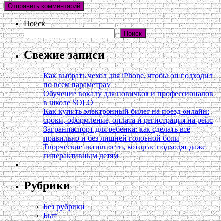
Поиск
Поиск
Свежие записи
Как выбрать чехол для iPhone, чтобы он подходил
по всем параметрам
Обучение вокалу для новичков и профессионалов
в школе SOLO
Как купить электронный билет на поезд онлайн:
сроки, оформление, оплата и регистрация на рейс
Загранпаспорт для ребёнка: как сделать всё
правильно и без лишней головной боли
Творческие активности, которые подходят даже
гиперактивным детям
Рубрики
Без рубрики
Быт