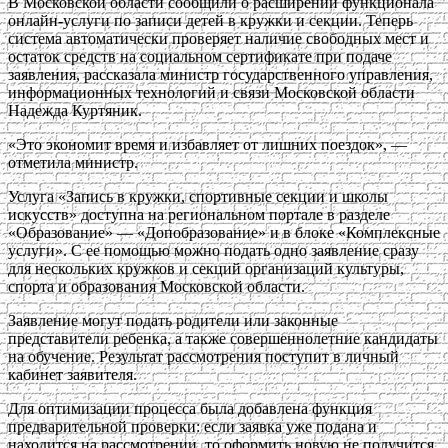
В Московской области сообщили о расширении функционала
онлайн-услуги по записи детей в кружки и секции. Теперь
система автоматически проверяет наличие свободных мест и
остаток средств на социальном сертификате при подаче
заявления, рассказала министр государственного управления,
информационных технологий и связи Московской области
Надежда Куртяник.
«Это экономит время и избавляет от лишних поездок», —
отметила министр.
Услуга «Запись в кружки, спортивные секции и школы
искусств» доступна на региональном портале в разделе
«Образование» — «Допобразование» и в блоке «Комплексные
услуги». С ее помощью можно подать одно заявление сразу
для нескольких кружков и секций организаций культуры,
спорта и образования Московской области.
Заявление могут подать родители или законные
представители ребенка, а также совершеннолетние кандидаты
на обучение. Результат рассмотрения поступит в личный
кабинет заявителя.
Для оптимизации процесса была добавлена функция
предварительной проверки: если заявка уже подана и
находится на рассмотрении, то оформить новую не получится.