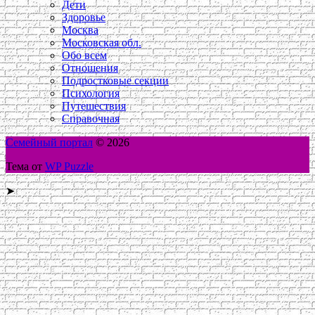
Дети
Здоровье
Москва
Московская обл.
Обо всем
Отношения
Подростковые секции
Психология
Путешествия
Справочная
Семейный портал
© 2026
Тема от
WP Puzzle
➤