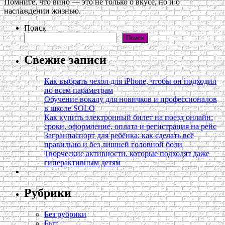
Помните, что вино — это не только о вкусе, но и о
наслаждении жизнью.
Поиск
Поиск
Свежие записи
Как выбрать чехол для iPhone, чтобы он подходил
по всем параметрам
Обучение вокалу для новичков и профессионалов
в школе SOLO
Как купить электронный билет на поезд онлайн:
сроки, оформление, оплата и регистрация на рейс
Загранпаспорт для ребёнка: как сделать всё
правильно и без лишней головной боли
Творческие активности, которые подходят даже
гиперактивным детям
Рубрики
Без рубрики
Быт