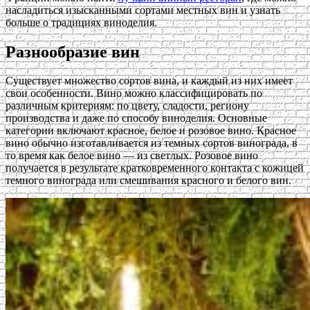
насладиться изысканными сортами местных вин и узнать
больше о традициях виноделия.
Разнообразие вин
Существует множество сортов вина, и каждый из них имеет
свои особенности. Вино можно классифицировать по
различным критериям: по цвету, сладости, региону
производства и даже по способу виноделия. Основные
категории включают красное, белое и розовое вино. Красное
вино обычно изготавливается из темных сортов винограда, в
то время как белое вино — из светлых. Розовое вино
получается в результате кратковременного контакта с кожицей
темного винограда или смешивания красного и белого вин.