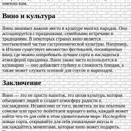
именно вам.
Вино и культура
Вино занимает важное место в культуре многих народов. Оно
ассоциируется с праздниками, семейными встречами и
традициями. В некоторых странах вино является
неотъемлемой частью гастрономической культуры. Например,
в Италии существует множество фестивалей, посвященных
вину, где можно попробовать лучшие сорта и насладиться
атмосферой праздника. Вино также часто используется в
кулинарии — оно добавляет глубину и сложность блюдам, а
также может служить основой для соусов и маринадов.
Заключение
Вино — это не просто напиток, это целая культура, которая
объединяет людей и создает атмосферу радости и
наслаждения. Независимо от того, являетесь ли вы опытным
сомелье или просто любителем хорошего вина, каждый может
найти что-то для себя в этом удивительном мире. Исследуйте
новые сорта, открывайте для себя уникальные вкусы и
наслаждайтесь моментами, которые вино может подарить.