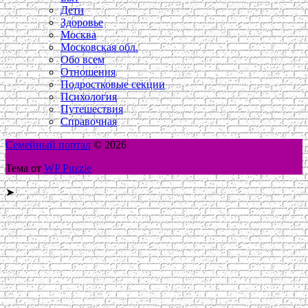
Дети
Здоровье
Москва
Московская обл.
Обо всем
Отношения
Подростковые секции
Психология
Путешествия
Справочная
Семейный портал
© 2026
Тема от
WP Puzzle
➤