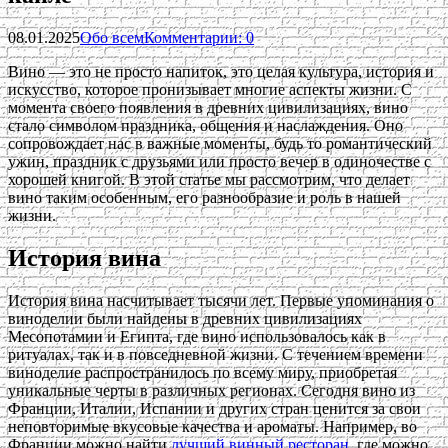
08.01.2025
Обо всем
Комментарии: 0
Вино — это не просто напиток, это целая культура, история и
искусство, которое пронизывает многие аспекты жизни. С
момента своего появления в древних цивилизациях, вино
стало символом праздника, общения и наслаждения. Оно
сопровождает нас в важные моменты, будь то романтический
ужин, праздник с друзьями или просто вечер в одиночестве с
хорошей книгой. В этой статье мы рассмотрим, что делает
вино таким особенным, его разнообразие и роль в нашей
жизни.
История вина
История вина насчитывает тысячи лет. Первые упоминания о
виноделии были найдены в древних цивилизациях
Месопотамии и Египта, где вино использовалось как в
ритуалах, так и в повседневной жизни. С течением времени
виноделие распространилось по всему миру, приобретая
уникальные черты в различных регионах. Сегодня вино из
Франции, Италии, Испании и других стран ценится за свои
неповторимые вкусовые качества и ароматы. Например, во
Франции можно найти
лучший винный ресторан
, где можно