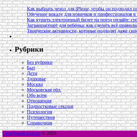
Как выбрать чехол для iPhone, чтобы он подходил п
Обучение вокалу для новичков и профессионалов 
Как купить электронный билет на поезд онлайн: сро
Загранпаспорт для ребёнка: как сделать всё правил
Творческие активности, которые подходят даже ги
Рубрики
Без рубрики
Быт
Дети
Здоровье
Москва
Московская обл.
Обо всем
Отношения
Подростковые секции
Психология
Путешествия
Справочная
Семейный портал
© 2026