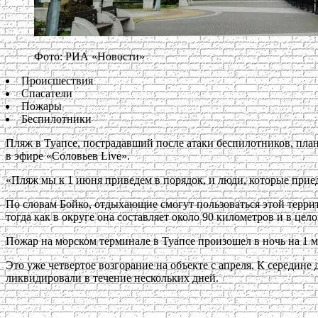
Фото: РИА «Новости»
Происшествия
Спасатели
Пожары
Беспилотники
Пляж в Туапсе, пострадавший после атаки беспилотников, пла
в эфире «Соловьев Live».
«Пляж мы к 1 июня приведем в порядок, и люди, которые приед
По словам Бойко, отдыхающие смогут пользоваться этой терри
тогда как в округе она составляет около 90 километров и в цел
Пожар на морском терминале в Туапсе произошел в ночь на 1 
Это уже четвертое возгорание на объекте с апреля. К середин
ликвидировали в течение нескольких дней.