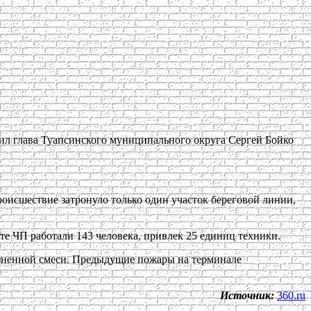
щил глава Туапсинского муниципального округа Сергей Бойко
роисшествие затронуло только один участок береговой линии,
те ЧП работали 143 человека, привлек 25 единиц техники.
грязненной смеси. Предыдущие пожары на терминале
Источник:
360.ru