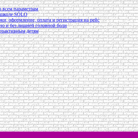
о всем параметрам
в школе SOLO
ки, оформление, оплата и регистрация на рейс
ьно и без лишней головной боли
перактивным детям