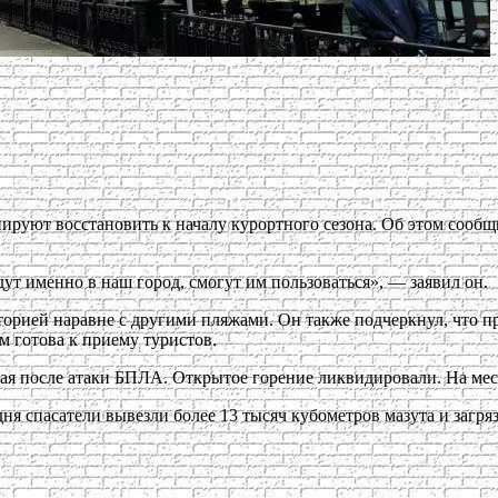
нируют восстановить к началу курортного сезона. Об этом сооб
ут именно в наш город, смогут им пользоваться», — заявил он.
торией наравне с другими пляжами. Он также подчеркнул, что п
ом готова к приему туристов.
мая после атаки БПЛА. Открытое горение ликвидировали. На мес
е дня спасатели вывезли более 13 тысяч кубометров мазута и за