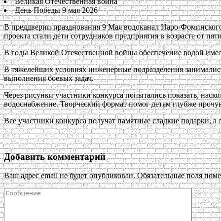
Великая Отечественная война
День Победы 9 мая 2026
В преддверии празднования 9 Мая водоканал Наро-Фоминского 
проекта стали дети сотрудников предприятия в возрасте от пяти
В годы Великой Отечественной войны обеспечение водой имело 
В тяжелейших условиях инженерные подразделения занимались 
выполнения боевых задач.
Через рисунки участники конкурса попытались показать, наско
водоснабжение. Творческий формат помог детям глубже прочув
Все участники конкурса получат памятные сладкие подарки, а
Добавить комментарий
Ваш адрес email не будет опубликован.
Обязательные поля пом