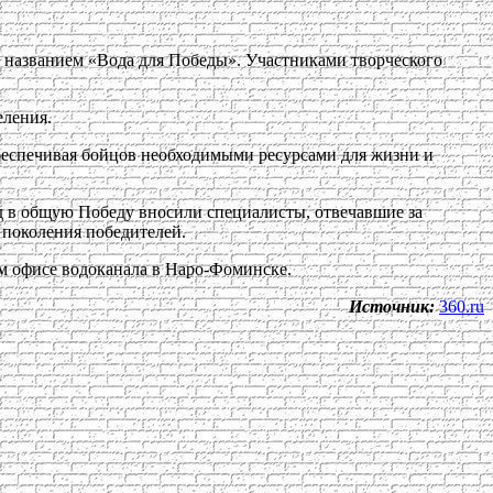
д названием «Вода для Победы». Участниками творческого
еления.
беспечивая бойцов необходимыми ресурсами для жизни и
ад в общую Победу вносили специалисты, отвечавшие за
 поколения победителей.
ом офисе водоканала в Наро-Фоминске.
Источник:
360.ru