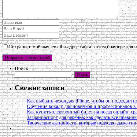
Сохраните моё имя, email и адрес сайта в этом браузере дл
Поиск
Поиск
Свежие записи
Как выбрать чехол для iPhone, чтобы он подходил п
Обучение вокалу для новичков и профессионалов 
Как купить электронный билет на поезд онлайн: сро
Загранпаспорт для ребёнка: как сделать всё правил
Творческие активности, которые подходят даже ги