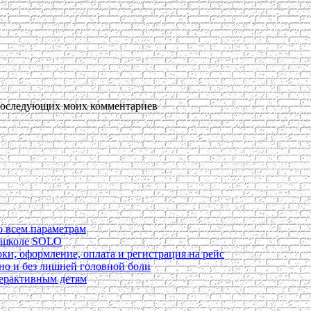
я последующих моих комментариев
о всем параметрам
в школе SOLO
ки, оформление, оплата и регистрация на рейс
ьно и без лишней головной боли
перактивным детям