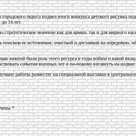
городского округа подвел итоги конкурса детского рисунка по
 до 14 лет.
стратегическое значение как для армии, так и для мирного нас
поиском ее источников, очисткой и доставкой на передовую, о
лько важной была роль этого ресурса в годы войны и какой вкл
ствовать события военных лет и по-новому взглянуть на подвиг
 лучшие работы разместят на специальной выставке в центральн
ечены
*