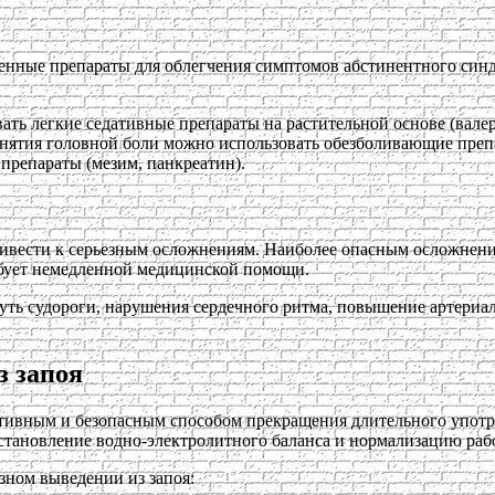
енные препараты для облегчения симптомов абстинентного син
ать легкие седативные препараты на растительной основе (вале
снятия головной боли можно использовать обезболивающие преп
препараты (мезим, панкреатин).
ивести к серьезным осложнениям. Наиболее опасным осложнение
ебует немедленной медицинской помощи.
уть судороги, нарушения сердечного ритма, повышение артериал
 запоя
ктивным и безопасным способом прекращения длительного употр
становление водно-электролитного баланса и нормализацию рабо
ном выведении из запоя: