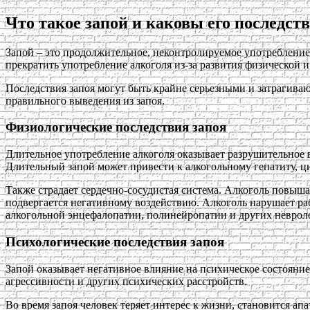
Что такое запой и каковы его последст
Запой – это продолжительное, неконтролируемое употребление а
прекратить употребление алкоголя из-за развития физической 
Последствия запоя могут быть крайне серьезными и затрагива
правильного выведения из запоя.
Физиологические последствия запоя
Длительное употребление алкоголя оказывает разрушительное во
Длительный запой может привести к алкогольному гепатиту, ц
Также страдает сердечно-сосудистая система. Алкоголь повыша
подвергается негативному воздействию. Алкоголь нарушает р
алкогольной энцефалопатии, полинейропатии и других невроло
Психологические последствия запоя
Запой оказывает негативное влияние на психическое состояние
агрессивности и других психических расстройств.
Во время запоя человек теряет интерес к жизни, становится а