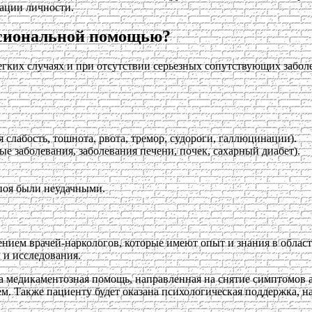
ации личности.
ессиональной помощью?
гких случаях и при отсутствии серьезных сопутствующих заболе
лабость, тошнота, рвота, тремор, судороги, галлюцинации).
е заболевания, заболевания печени, почек, сахарный диабет).
поя были неудачными.
нием врачей-наркологов, которые имеют опыт и знания в област
 и исследования.
на медикаментозная помощь, направленная на снятие симптомов 
ем. Также пациенту будет оказана психологическая поддержка,