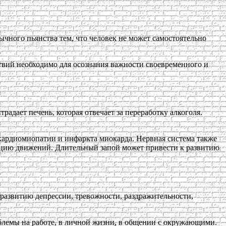
ычного пьянства тем, что человек не может самостоятельно
твий необходимо для осознания важности своевременного и
радает печень, которая отвечает за переработку алкоголя.
 кардиомиопатии и инфаркта миокарда. Нервная система также
нацию движений. Длительный запой может привести к развитию
 развитию депрессии, тревожности, раздражительности,
облемы на работе, в личной жизни, в общении с окружающими.