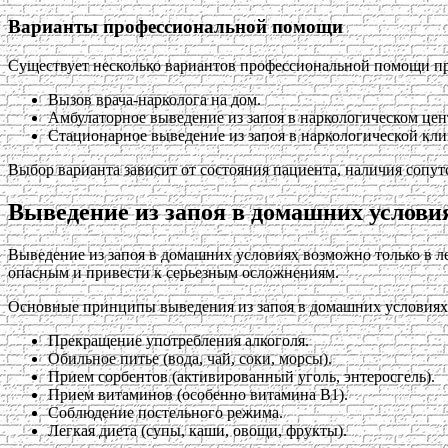
Варианты профессиональной помощи
Существует несколько вариантов профессиональной помощи пр
Вызов врача-нарколога на дом.
Амбулаторное выведение из запоя в наркологическом цен
Стационарное выведение из запоя в наркологической кли
Выбор варианта зависит от состояния пациента, наличия соп
Выведение из запоя в домашних условия
Выведение из запоя в домашних условиях возможно только в л
опасным и привести к серьезным осложнениям.
Основные принципы выведения из запоя в домашних условиях
Прекращение употребления алкоголя.
Обильное питье (вода, чай, соки, морсы).
Прием сорбентов (активированный уголь, энтеросгель).
Прием витаминов (особенно витамина В1).
Соблюдение постельного режима.
Легкая диета (супы, каши, овощи, фрукты).