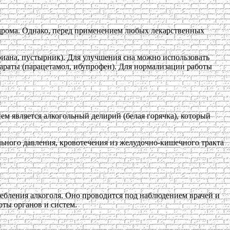
дрома. Однако, перед применением любых лекарственных
риана, пустырник). Для улучшения сна можно использовать
араты (парацетамол, ибупрофен). Для нормализации работы
м является алкогольный делирий (белая горячка), который
ьного давления, кровотечения из желудочно-кишечного тракта
ебления алкоголя. Оно проводится под наблюдением врачей и
ты органов и систем.