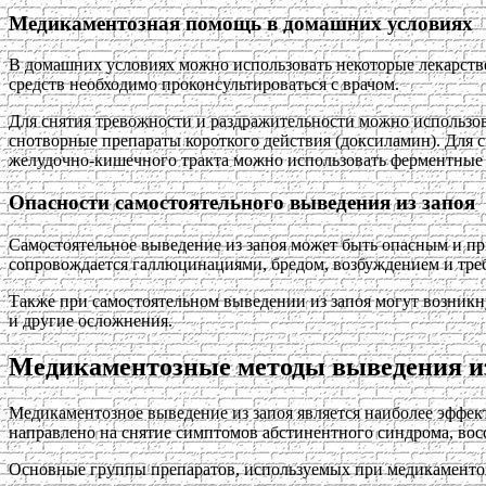
Медикаментозная помощь в домашних условиях
В домашних условиях можно использовать некоторые лекарств
средств необходимо проконсультироваться с врачом.
Для снятия тревожности и раздражительности можно использов
снотворные препараты короткого действия (доксиламин). Для 
желудочно-кишечного тракта можно использовать ферментные 
Опасности самостоятельного выведения из запоя
Самостоятельное выведение из запоя может быть опасным и пр
сопровождается галлюцинациями, бредом, возбуждением и тр
Также при самостоятельном выведении из запоя могут возникн
и другие осложнения.
Медикаментозные методы выведения из
Медикаментозное выведение из запоя является наиболее эффе
направлено на снятие симптомов абстинентного синдрома, вос
Основные группы препаратов, используемых при медикаментоз