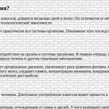
вия?
лкоголя, длящееся несколько дней и более. Он отличается от об
и психологической зависимости.
ют практически все системы организма. Понимание этих последс
здействие на органы и системы организма. В первую очередь, ст
иррозу печени и другим серьезным заболеваниям.
ет артериальное давление, увеличивает риск развития аритмии,
аботу мозга, ухудшает память, концентрацию внимания, коорди
гических расстройств.
 человека. Длительное употребление алкоголя может привести к
патичным, отчужденным от семьи и друзей. У него возникают пр