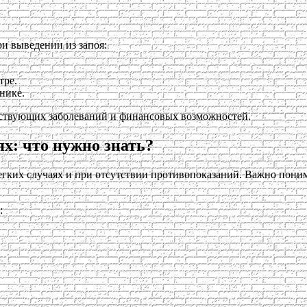
и выведении из запоя:
тре.
нике.
утствующих заболеваний и финансовых возможностей.
х: что нужно знать?
егких случаях и при отсутствии противопоказаний. Важно поним
: