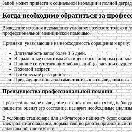
Запой может привести к социальной изоляции и полной деград
Когда необходимо обратиться за проф
Выведение из запоя в домашних условиях возможно только в ле
профессиональной медицинской помощью.
Признаки, указывающие на необходимость обращения к врачу:
Длительность запоя более 3-5 дней.
Выраженные симптомы абстинентного синдрома (сильная с
Наличие сопутствующих заболеваний (сердечно-сосудисты
Пожилой возраст.
Психические расстройства.
Предыдущие попытки самостоятельного выведения из за
Преимущества профессиональной помощи
Профессиональное выведение из запоя проводится под наблюде
пациента, оценят его состояние, назначат необходимые анализы
В условиях стационара или амбулаторно пациенту будет оказа
электролитного баланса, нормализацию работы органов и сист
алкогольной зависимости.