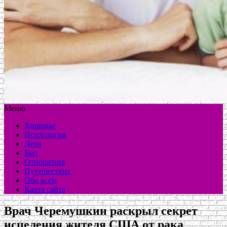
Меню
Здоровье
Психология
Дети
Быт
Отношения
Путешествия
Обо всем
Карта сайта
Врач Черемушкин раскрыл секрет
исцеления жителя США от рака