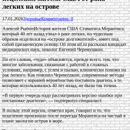
легких на острове
17.01.2026
Здоровье
Комментарии: 0
Алексей РыбинИстория жителя США Стаматиса Мораитиса,
который 40 лет назад узнал о раке легких, но чудесным
образом исцелился на «острове долгожителей», имеет под
собой прозаическую основу. Об этом aif.ru рассказал кандидат
медицинских наук, онколог Евгений Черемушкин.
По его словам, «чудо» объясняется, прежде всего, тем, что
многие заболевания, связанные с работой в сложных
условиях, например, с углем и пылью, клинически похожи на
рак легкого. Как пояснил Черемушкин, современные методы
позволяют с хорошей вероятностью поставить диагноз, а те,
которые использовались 40 лет назад, не были так точны.
«В первую очередь надо рассматривать версию ошибки при
постановке диагноза», — подчеркнул специалист.
В пользу этой версии, отметил врач, говорит и то, что
исцеление произошло после переезда Мораитиса на чистый в
плане экологии остров в море.