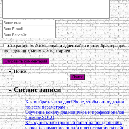
Сохраните моё имя, email и адрес сайта в этом браузере для
последующих моих комментариев
Поиск
Поиск
Свежие записи
Как выбрать чехол для iPhone, чтобы он подходил
по всем параметрам
Обучение вокалу для новичков и профессионалов
в школе SOLO
Как купить электронный билет на поезд онлайн:
сроки, оформление, оплата и регистрация на рейс