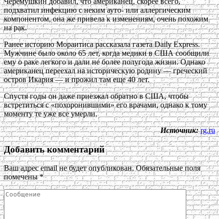
Черемушкин добавил, что американец, скорее всего,
подхватил инфекцию с неким ауто- или аллергическим
компонентом, она же привела к изменениям, очень похожим
на рак.
Ранее историю Мораитиса рассказала газета Daily Express.
Мужчине было около 65 лет, когда медики в США сообщили
ему о раке легкого и дали не более полугода жизни. Однако
американец переехал на историческую родину — греческий
остров Икария — и прожил там еще 40 лет.
Спустя годы он даже приезжал обратно в США, чтобы
встретиться с «похоронившими» его врачами, однако к тому
моменту те уже все умерли.
Источник:
rg.ru
Добавить комментарий
Ваш адрес email не будет опубликован.
Обязательные поля
помечены
*