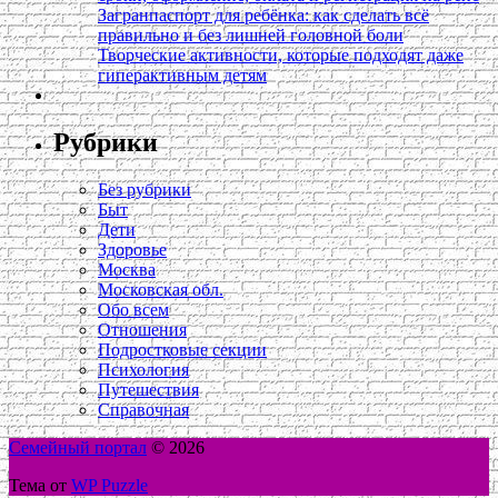
Загранпаспорт для ребёнка: как сделать всё
правильно и без лишней головной боли
Творческие активности, которые подходят даже
гиперактивным детям
Рубрики
Без рубрики
Быт
Дети
Здоровье
Москва
Московская обл.
Обо всем
Отношения
Подростковые секции
Психология
Путешествия
Справочная
Семейный портал
© 2026
Тема от
WP Puzzle