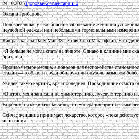
24.10.2025
Здоровье
Комментарии: 0
Оксана Грибанова
Подозревавшая у себя опасное заболевание женщина успокоилас
неудобной одежды или небольшими гормональными изменени
Как рассказала Daily Mail 38-летняя Лора Маклафлин, мать двои
«Я больше не могла спать на животе. Однако в клинике мне ска
британка.
Прошло четыре месяца, а поводов для беспокойства становилос
стадии — в области груди обнаружили опухоль размером более
Увидев такую картину, врач побледнел. Проводившие осмотр бы
«В итоге меня записали на химиотерапию, лучевую терапию и
Впрочем, позже врачи заявили, что «операция будет бессмысле
Сейчас женщина принимает лекарство, которое «пока действует
испытания.