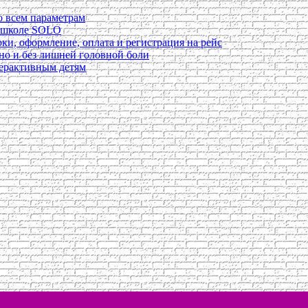
о всем параметрам
в школе SOLO
ки, оформление, оплата и регистрация на рейс
ьно и без лишней головной боли
перактивным детям