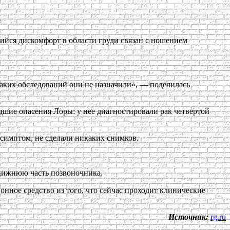
шийся дискомфорт в области груди связан с ношением
икаких обследований они не назначили», — поделилась
удшие опасения Лоры: у нее диагностировали рак четвертой
 симптом, не сделали никаких снимков.
 нижнюю часть позвоночника.
онное средство из того, что сейчас проходит клинические
Источник:
rg.ru