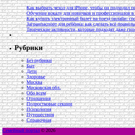
Как выбрать чехол для iPhone, чтобы он подходил п
Обучение вокалу для новичков и профессионалов 
Как купить электронный билет на поезд онлайн: сро
Загранпаспорт для ребёнка: как сделать всё правил
Творческие активности, которые подходят даже ги
Рубрики
Без рубрики
Быт
Дети
Здоровье
Москва
Московская обл.
Обо всем
Отношения
Подростковые секции
Психология
Путешествия
Справочная
Семейный портал
© 2026