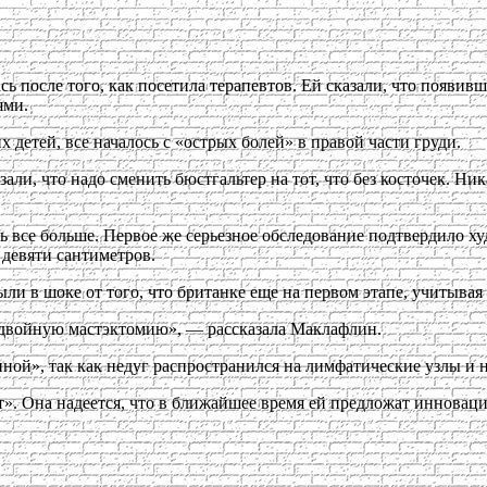
ь после того, как посетила терапевтов. Ей сказали, что появив
ями.
х детей, все началось с «острых болей» в правой части груди.
зали, что надо сменить бюстгальтер на тот, что без косточек. Н
ь все больше. Первое же серьезное обследование подтвердило х
 девяти сантиметров.
ли в шоке от того, что британке еще на первом этапе, учитывая
 двойную мастэктомию», — рассказала Маклафлин.
нной», так как недуг распространился на лимфатические узлы и
». Она надеется, что в ближайшее время ей предложат инноваци