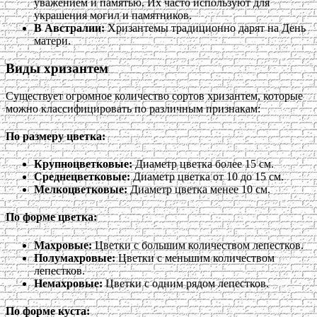
уважением и памятью. Их часто используют для
украшения могил и памятников.
В Австралии:
Хризантемы традиционно дарят на День
матери.
Виды хризантем
Существует огромное количество сортов хризантем, которые
можно классифицировать по различным признакам:
По размеру цветка:
Крупноцветковые:
Диаметр цветка более 15 см.
Среднецветковые:
Диаметр цветка от 10 до 15 см.
Мелкоцветковые:
Диаметр цветка менее 10 см.
По форме цветка:
Махровые:
Цветки с большим количеством лепестков.
Полумахровые:
Цветки с меньшим количеством
лепестков.
Немахровые:
Цветки с одним рядом лепестков.
По форме куста: