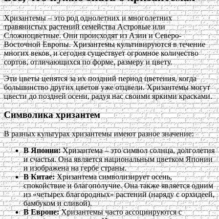
Хризантемы – это род однолетних и многолетних
травянистых растений семейства Астровые или
Сложноцветные. Они происходят из Азии и Северо-
Восточной Европы. Хризантемы культивируются в течение
многих веков, и сегодня существует огромное количество
сортов, отличающихся по форме, размеру и цвету.
Эти цветы ценятся за их поздний период цветения, когда
большинство других цветов уже отцвели. Хризантемы могут
цвести до поздней осени, радуя нас своими яркими красками.
Символика хризантем
В разных культурах хризантемы имеют разное значение:
В Японии:
Хризантема – это символ солнца, долголетия
и счастья. Она является национальным цветком Японии
и изображена на гербе страны.
В Китае:
Хризантема символизирует осень,
спокойствие и благополучие. Она также является одним
из «четырех благородных» растений (наряду с орхидеей,
бамбуком и сливой).
В Европе:
Хризантемы часто ассоциируются с