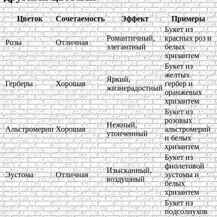
Цветок
Сочетаемость
Эффект
Примеры
Букет из
Романтичный,
красных роз и
Розы
Отличная
элегантный
белых
хризантем
Букет из
желтых
Яркий,
Герберы
Хорошая
гербер и
жизнерадостный
оранжевых
хризантем
Букет из
розовых
Нежный,
Альстромерии
Хорошая
альстромерий
утонченный
и белых
хризантем
Букет из
фиолетовой
Изысканный,
Эустома
Отличная
эустомы и
воздушный
белых
хризантем
Букет из
подсолнухов