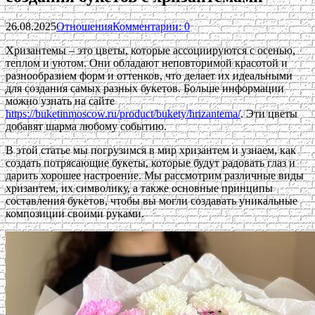
26.08.2025
Отношения
Комментарии: 0
Хризантемы – это цветы, которые ассоциируются с осенью,
теплом и уютом. Они обладают неповторимой красотой и
разнообразием форм и оттенков, что делает их идеальными
для создания самых разных букетов. Больше информации
можно узнать на сайте
https://buketinmoscow.ru/product/bukety/hrizantema/
. Эти цветы
добавят шарма любому событию.
В этой статье мы погрузимся в мир хризантем и узнаем, как
создать потрясающие букеты, которые будут радовать глаз и
дарить хорошее настроение. Мы рассмотрим различные виды
хризантем, их символику, а также основные принципы
составления букетов, чтобы вы могли создавать уникальные
композиции своими руками.