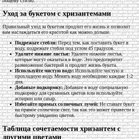
общему стилю.
Уход за букетом с хризантемами
Правильный уход за букетом продлит его жизнь и позволит
вам наслаждаться его красотой как можно дольше.
Подрежьте стебли:
Перед тем, как поставить букет в
воду, подрежьте стебли под углом 45 градусов.
Удалите нижние листья:
Удалите нижние листья,
которые могут оказаться в воде. Это предотвратит
размножение бактерий и продлит жизнь букета.
Используйте чистую воду:
Используйте чистую и
прохладную воду. Менять воду необходимо каждые 1-2
дня.
Добавьте подкормку:
Добавьте в воду специальную
подкормку для срезанных цветов или используйте
аспирин или сахар.
Избегайте прямых солнечных лучей:
Не ставьте букет
на прямое солнечное свет, так как это может привести к
быстрому увяданию цветов.
Таблица сочетаемости хризантем с
другими цветами