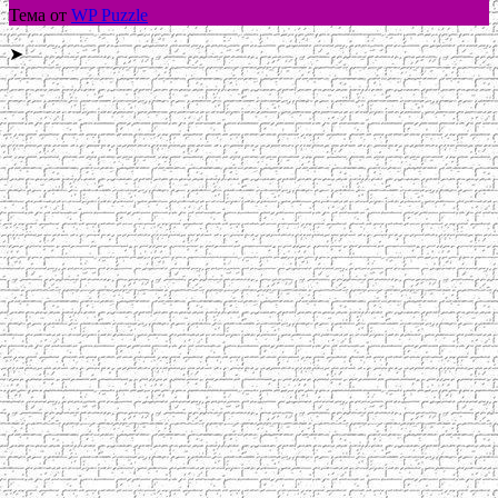
Тема от
WP Puzzle
➤