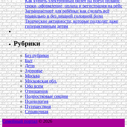
Как купить электронный билет на поезд онлайн:
сроки, оформление, оплата и регистрация на рейс
Загранпаспорт для ребёнка: как сделать всё
правильно и без лишней головной боли
Творческие активности, которые подходят даже
гиперактивным детям
Рубрики
Без рубрики
Быт
Дети
Здоровье
Москва
Московская обл.
Обо всем
Отношения
Подростковые секции
Психология
Путешествия
Справочная
Семейный портал
© 2026