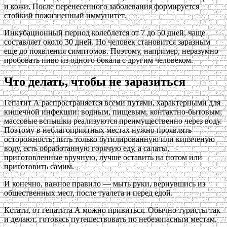
и кожи. После перенесенного заболевания формируется
стойкий пожизненный иммунитет.
Инкубационный период колеблется от 7 до 50 дней, чаще
составляет около 30 дней. Но человек становится заразным
еще до появления симптомов. Поэтому, например, неразумно
пробовать пиво из одного бокала с другим человеком.
Что делать, чтобы не заразиться
Гепатит А распространяется всеми путями, характерными для
кишечной инфекции: водным, пищевым, контактно-бытовым;
массовые вспышки реализуются преимущественно через воду.
Поэтому в неблагоприятных местах нужно проявлять
осторожность: пить только бутилированную или кипяченую
воду, есть обработанную горячую еду, а салаты,
приготовленные вручную, лучше оставить на потом или
приготовить самим.
И конечно, важное правило — мыть руки, вернувшись из
общественных мест, после туалета и перед едой.
Кстати, от гепатита А можно привиться. Обычно туристы так
и делают, готовясь путешествовать по небезопасным местам.