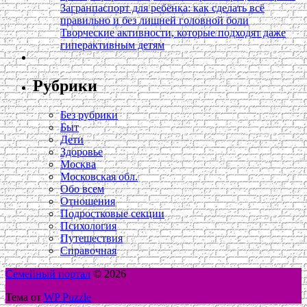
Загранпаспорт для ребёнка: как сделать всё
правильно и без лишней головной боли
Творческие активности, которые подходят даже
гиперактивным детям
Рубрики
Без рубрики
Быт
Дети
Здоровье
Москва
Московская обл.
Обо всем
Отношения
Подростковые секции
Психология
Путешествия
Справочная
Семейный портал
© 2026
Тема от
WP Puzzle