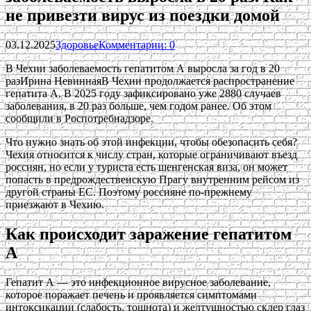
не привезти вирус из поездки домой
03.12.2025
Здоровье
Комментарии: 0
В Чехии заболеваемость гепатитом А выросла за год в 20
разИрина НевиннаяВ Чехии продолжается распространение
гепатита А. В 2025 году зафиксировано уже 2880 случаев
заболевания, в 20 раз больше, чем годом ранее. Об этом
сообщили в Роспотребнадзоре.
Что нужно знать об этой инфекции, чтобы обезопасить себя?
Чехия относится к числу стран, которые ограничивают въезд
россиян, но если у туриста есть шенгенская виза, он может
попасть в предрождественскую Прагу внутренним рейсом из
другой страны ЕС. Поэтому россияне по-прежнему
приезжают в Чехию.
Как происходит заражение гепатитом
А
Гепатит А — это инфекционное вирусное заболевание,
которое поражает печень и проявляется симптомами
интоксикации (слабость, тошнота) и желтушностью склер глаз