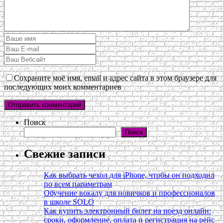
Сохраните моё имя, email и адрес сайта в этом браузере для
последующих моих комментариев
Поиск
Поиск
Свежие записи
Как выбрать чехол для iPhone, чтобы он подходил
по всем параметрам
Обучение вокалу для новичков и профессионалов
в школе SOLO
Как купить электронный билет на поезд онлайн:
сроки, оформление, оплата и регистрация на рейс