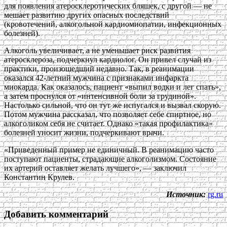
для появления атеросклеротических бляшек, с другой — не
мешает развитию других опасных последствий
(кровотечений, алкогольной кардиомиопатии, инфекционных
болезней).
Алкоголь увеличивает, а не уменьшает риск развития
атеросклероза, подчеркнул кардиолог. Он привел случай из
практики, произошедший недавно. Так, в реанимации
оказался 42-летний мужчина с признаками инфаркта
миокарда. Как оказалось, пациент «выпил водки и лег спать»,
а затем проснулся от «интенсивной боли за грудиной».
Настолько сильной, что он тут же испугался и вызвал скорую.
Потом мужчина рассказал, что позволяет себе спиртное, но
алкоголиком себя не считает. Однако «такая профилактика»
болезней уносит жизни, подчеркивают врачи.
«Приведенный пример не единичный. В реанимацию часто
поступают пациенты, страдающие алкоголизмом. Состояние
их артерий оставляет желать лучшего», — заключил
Константин Крулев.
Источник:
rg.ru
Добавить комментарий