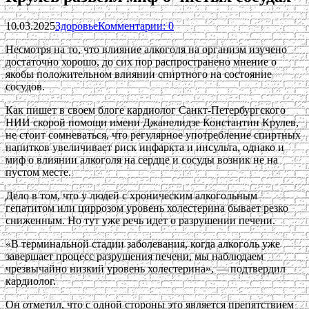
10.03.2025
Здоровье
Комментарии: 0
Несмотря на то, что влияние алкоголя на организм изучено
достаточно хорошо, до сих пор распространено мнение о
якобы положительном влиянии спиртного на состояние
сосудов.
Как пишет в своем блоге кардиолог Санкт-Петербургского
НИИ скорой помощи имени Джанелидзе Константин Крулев,
не стоит сомневаться, что регулярное употребление спиртных
напитков увеличивает риск инфаркта и инсульта, однако и
миф о влиянии алкоголя на сердце и сосуды возник не на
пустом месте.
Дело в том, что у людей с хроническим алкогольным
гепатитом или циррозом уровень холестерина бывает резко
сниженным. Но тут уже речь идет о разрушении печени.
«В терминальной стадии заболевания, когда алкоголь уже
завершает процесс разрушения печени, мы наблюдаем
чрезвычайно низкий уровень холестерина», — подтвердил
кардиолог.
Он отметил, что с одной стороны это является препятствием