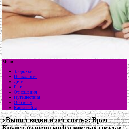
Меню
Здоровье
Психология
Дети
Быт
Отношения
Путешествия
Обо всем
Карта сайта
«Выпил водки и лег спать»: Врач
Крулев развеял миф о чистых сосудах