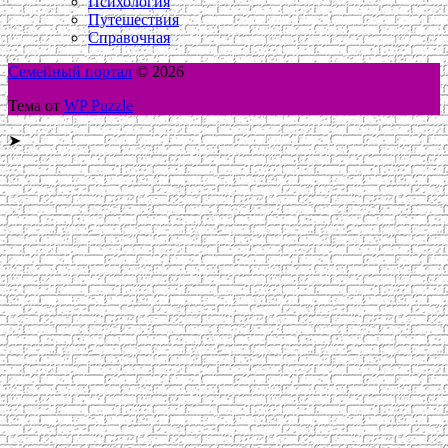
Психология
Путешествия
Справочная
Семейный портал
© 2026
Тема от
WP Puzzle
➤