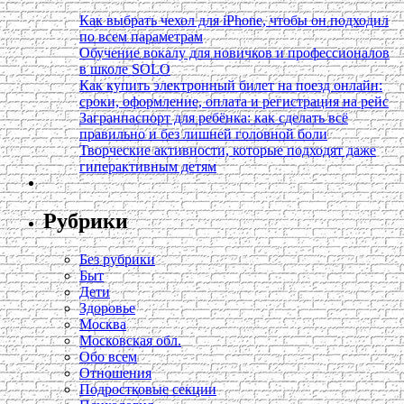
Как выбрать чехол для iPhone, чтобы он подходил
по всем параметрам
Обучение вокалу для новичков и профессионалов
в школе SOLO
Как купить электронный билет на поезд онлайн:
сроки, оформление, оплата и регистрация на рейс
Загранпаспорт для ребёнка: как сделать всё
правильно и без лишней головной боли
Творческие активности, которые подходят даже
гиперактивным детям
Рубрики
Без рубрики
Быт
Дети
Здоровье
Москва
Московская обл.
Обо всем
Отношения
Подростковые секции