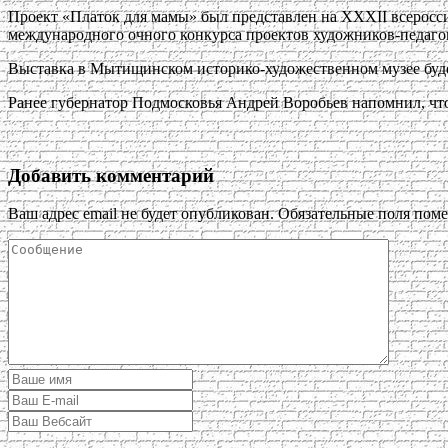
Проект «Платок для мамы» был представлен на ХХХII всеросс
международного очного конкурса проектов художников-педаго
Выставка в Мытищинском историко-художественном музее будет
Ранее губернатор Подмосковья Андрей Воробьев напомнил, что 
Добавить комментарий
Ваш адрес email не будет опубликован.
Обязательные поля пом