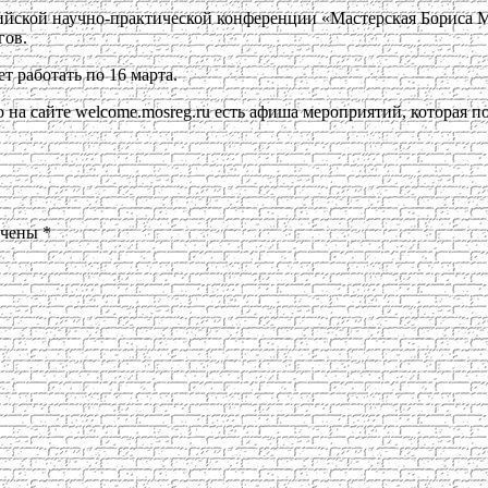
ийской научно-практической конференции «Мастерская Бориса М
гов.
 работать по 16 марта.
на сайте welcome.mosreg.ru есть афиша мероприятий, которая п
ечены
*