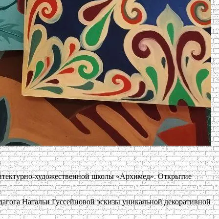
хитектурно-художественной школы «Архимед». Открытие
едагога Натальи Гуссейновой эскизы уникальной декоративной