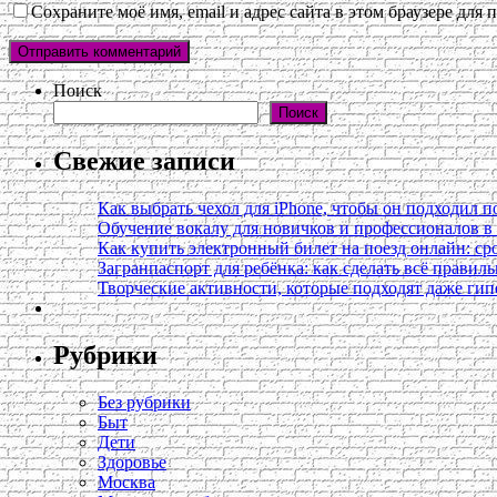
Сохраните моё имя, email и адрес сайта в этом браузере дл
Поиск
Поиск
Свежие записи
Как выбрать чехол для iPhone, чтобы он подходил п
Обучение вокалу для новичков и профессионалов 
Как купить электронный билет на поезд онлайн: сро
Загранпаспорт для ребёнка: как сделать всё правил
Творческие активности, которые подходят даже ги
Рубрики
Без рубрики
Быт
Дети
Здоровье
Москва