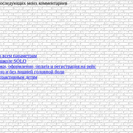
я последующих моих комментариев
о всем параметрам
в школе SOLO
ки, оформление, оплата и регистрация на рейс
ьно и без лишней головной боли
перактивным детям