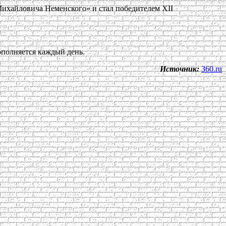
ихайловича Неменского» и стал победителем ХII
ополняется каждый день.
Источник:
360.ru