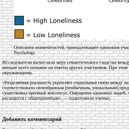
Описания знаменитостей, принадлежащие одиноким участни
Psychology
Исследователи вычислили меру семантического сходства межд
меньше всего похожие на ответы других участников. При этом 
окружающими.
«Разделяемая реальность укрепляет социальные связи между л
соответствовало своеобразным [необычным, уникальным] предс
существовал прочный консенсус. Ощущение одиноких людей, ч
расходится с общепринятым», — подытожили ученые.
Добавить комментарий