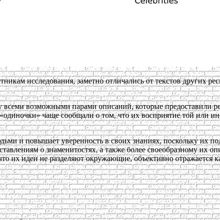
кам исследования, заметно отличались от текстов других респо
у всеми возможными парами описаний, которые предоставили р
«одиночки» чаще сообщали о том, что их восприятие той или ино
юдьми и повышает уверенность в своих знаниях, поскольку их 
тавлениям о знаменитостях, а также более своеобразному их о
то их идеи не разделяют окружающие, объективно отражается к