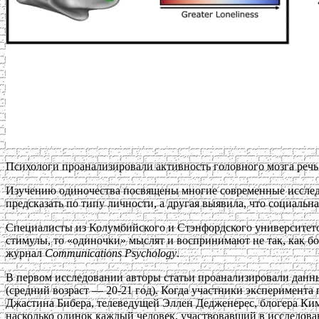
Психологи проанализировали активность головного мозга речь 
Изучению одиночества посвящены многие современные исследо
предсказать по типу личности, а другая выявила, что социальн
Специалисты из Колумбийского и Стэнфордского университето
стимулы, то «одиночки» мыслят и воспринимают не так, как б
журнал
Communications Psychology
.
В первом исследовании авторы статьи проанализировали дан
(средний возраст — 20-21 год). Когда участники эксперимента
Джастина Бибера, телеведущей Эллен Дедженерес, блогера Ки
насколько одинок каждый человек, участвовавший в исследова