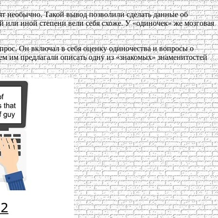
ят необычно. Такой вывод позволили сделать данные об
й или иной степени вели себя схоже. У «одиночек» же мозговая
прос. Он включал в себя оценку одиночества и вопросы о
тем им предлагали описать одну из «знакомых» знаменитостей