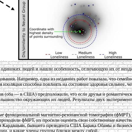
одиноких людей и нашли особенность, отличающую их от неодино
вания. Например, одна из недавних работ показала, что семей
ая изоляция способна повлиять на состояние здоровья сильнее, ч
в (оба — в США) предположили, что если друзья и романтическ
ольшинство окружающих их людей. Результаты двух эксперимент
ные функциональной магнитно-резонансной томографии (фМРТ),
 проходили фМРТ, их просили оценить свои собственные качества
м Кардашьян, бывшего президента США Барака Обамы и бизнесм
нии, и какие члены группы близки между собой.