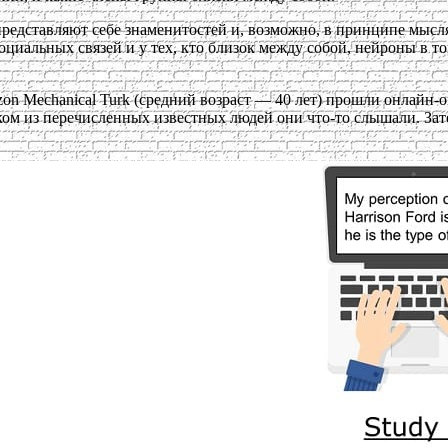
представляют себе знаменитостей и, возможно, в принципе мысл
оциальных связей и у тех, кто близок между собой, нейроны в то
n Mechanical Turk (средний возраст — 40 лет) прошли онлайн-о
 ком из перечисленных известных людей они что-то слышали. За