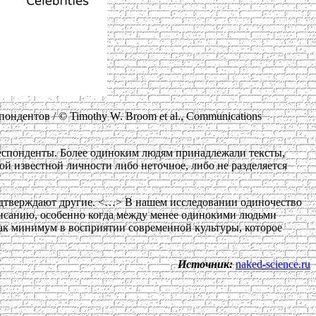
ндентов / © Timothy W. Broom et al., Communications
еспонденты. Более одиноким людям принадлежали тексты,
й известной личности либо неточное, либо не разделяется
подтверждают другие. <…> В нашем исследовании одиночество
писанию, особенно когда между менее одинокими людьми
ак минимум в восприятии современной культуры, которое
Источник:
naked-science.ru