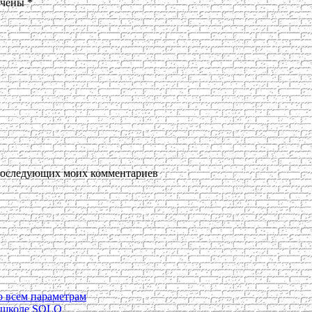
ечены
*
я последующих моих комментариев
о всем параметрам
в школе SOLO