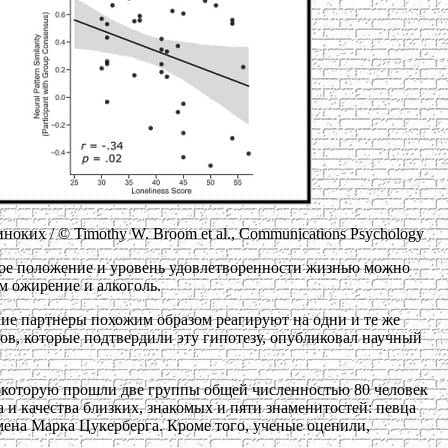
ких / © Timothy W. Broom et al., Communications Psychology
ное положение и уровень удовлетворенности жизнью можно
ем ожирение и алкоголь.
ие партнеры похожим образом реагируют на одни и те же
ов, которые подтвердили эту гипотезу, опубликовал научный
 которую прошли две группы общей численностью 80 человек
 и качества близких, знакомых и пяти знаменитостей: певца
ена Марка Цукерберга. Кроме того, ученые оценили,