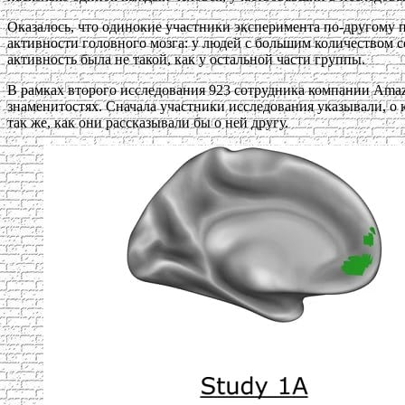
Оказалось, что одинокие участники эксперимента по-другому 
активности головного мозга: у людей с большим количеством с
активность была не такой, как у остальной части группы.
В рамках второго исследования 923 сотрудника компании Amazo
знаменитостях. Сначала участники исследования указывали, о
так же, как они рассказывали бы о ней другу.