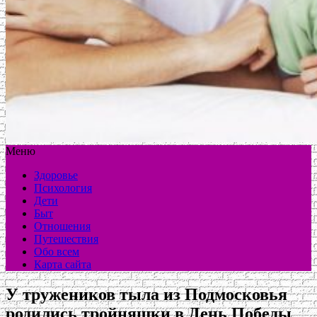
Меню
Здоровье
Психология
Дети
Быт
Отношения
Путешествия
Обо всем
Карта сайта
У тружеников тыла из Подмосковья
родились тройняшки в День Победы