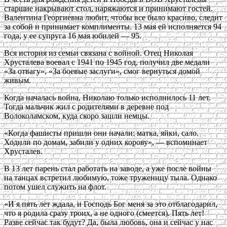
старшие накрывают стол, наряжаются и принимают гостей.
Валентина Георгиевна любит, чтобы все было красиво, следит
за собой и принимает комплименты. 13 мая ей исполняется 94
года, у ее супруга 16 мая юбилей — 95.
Вся история из семьи связана с войной. Отец Николая
Хрусталева воевал с 1941 по 1945 год, получил две медали
«За отвагу», «За боевые заслуги», смог вернуться домой
живым.
Когда началась война, Николаю только исполнилось 11 лет.
Тогда мальчик жил с родителями в деревне под
Волоколамском, куда скоро зашли немцы.
«Когда фашисты пришли они начали: матка, яйки, сало.
Ходили по домам, забили у одних корову», — вспоминает
Хрусталев.
В 13 лет парень стал работать на заводе, а уже после войны
на танцах встретил любимую, тоже труженицу тыла. Однако
потом ушел служить на флот.
«И я пять лет ждала, и Господь Бог меня за это отблагодарил,
что я родила сразу троих, а не одного (смеется). Пять лет!
Разве сейчас так будут? Да, была любовь, она и сейчас у нас