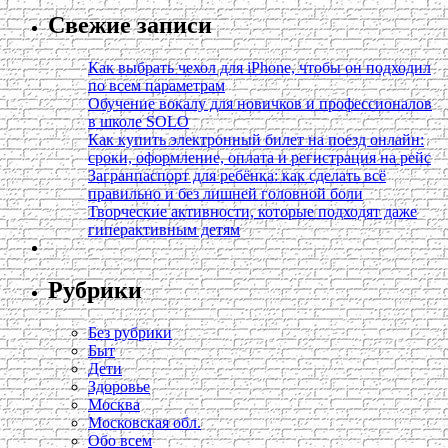
Свежие записи
Как выбрать чехол для iPhone, чтобы он подходил
по всем параметрам
Обучение вокалу для новичков и профессионалов
в школе SOLO
Как купить электронный билет на поезд онлайн:
сроки, оформление, оплата и регистрация на рейс
Загранпаспорт для ребёнка: как сделать всё
правильно и без лишней головной боли
Творческие активности, которые подходят даже
гиперактивным детям
Рубрики
Без рубрики
Быт
Дети
Здоровье
Москва
Московская обл.
Обо всем