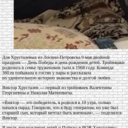
Для Хрусталевых из Лосино-Петровска 9 мая двойной
праздник — День Победы и день рождения детей. Тройняшки
родились в семье тружеников тыла в 1968 году. Команда
360.ru побывала в гостях у пары и рассказала
их удивительную историю знакомства и долгой любви.
Виктор Хрусталев — первый из тройняшек Валентины
Георгиевны и Николая Матвеевича.
«Виктор — это победитель, я родился в 10 утра, только
начался парад. Говорили, что я буду генералом, но уже был
старший сын, который мечтал быть военным», — поделился
Виктор.
В честь дня рождения детей и Победы в ВОВ Хрусталевы