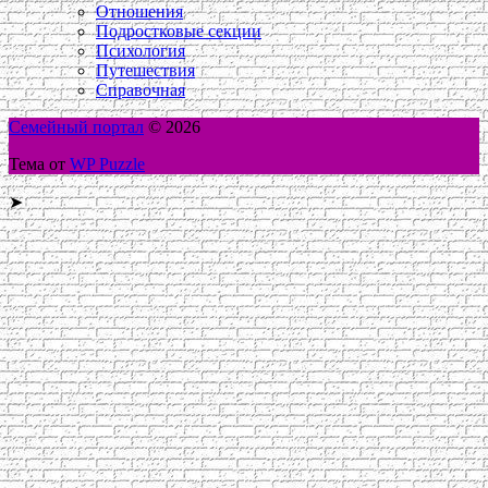
Отношения
Подростковые секции
Психология
Путешествия
Справочная
Семейный портал
© 2026
Тема от
WP Puzzle
➤