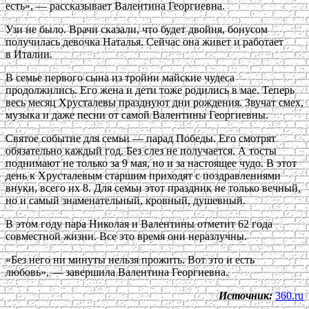
есть», — рассказывает Валентина Георгиевна.
Узи не было. Врачи сказали, что будет двойня, бонусом
получилась девочка Наталья. Сейчас она живет и работает
в Италии.
В семье первого сына из тройни майские чудеса
продолжились. Его жена и дети тоже родились в мае. Теперь
весь месяц Хрусталевы празднуют дни рождения. Звучат смех,
музыка и даже песни от самой Валентины Георгиевны.
Святое событие для семьи — парад Победы. Его смотрят
обязательно каждый год. Без слез не получается. А тосты
поднимают не только за 9 мая, но и за настоящее чудо. В этот
день к Хрусталевым старшим приходят с поздравлениями
внуки, всего их 8. Для семьи этот праздник не только вечный,
но и самый знаменательный, кровный, душевный.
В этом году пара Николая и Валентины отметит 62 года
совместной жизни. Все это время они неразлучны.
«Без него ни минуты нельзя прожить. Вот это и есть
любовь», — завершила Валентина Георгиевна.
Источник:
360.ru