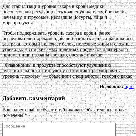
Для стабилизации уровня сахара в крови медики
посоветовали регулярно есть квашеную капусту, брокколи,
чечевицу, цитрусовые, несладкие йогурты, яйца и
морепродукты.
Чтобы поддерживать уровень сахара в крови, ранее
исследователи порекомендовали начинать день с правильного
завтрака, который включает белок, полезные жиры и сложные
углеводы. В списке самых полезных продуктов для первого
приема пищи названы авокадо, овсянка и какао.
«Флавоноиды в продукте способствуют улучшению
чувствительности к инсулину и помогают регулировать
уровень глюкозы», — объяснили специалисты, говоря о какао.
Источник:
rg.ru
Добавить комментарий
Ваш адрес email не будет опубликован.
Обязательные поля
помечены
*