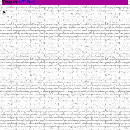
Тема от
WP Puzzle
➤