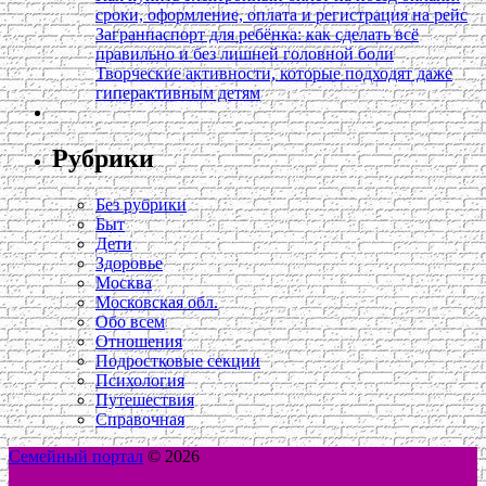
сроки, оформление, оплата и регистрация на рейс
Загранпаспорт для ребёнка: как сделать всё
правильно и без лишней головной боли
Творческие активности, которые подходят даже
гиперактивным детям
Рубрики
Без рубрики
Быт
Дети
Здоровье
Москва
Московская обл.
Обо всем
Отношения
Подростковые секции
Психология
Путешествия
Справочная
Семейный портал
© 2026