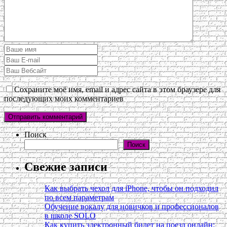
Сохраните моё имя, email и адрес сайта в этом браузере для
последующих моих комментариев
Поиск
Поиск
Свежие записи
Как выбрать чехол для iPhone, чтобы он подходил
по всем параметрам
Обучение вокалу для новичков и профессионалов
в школе SOLO
Как купить электронный билет на поезд онлайн: