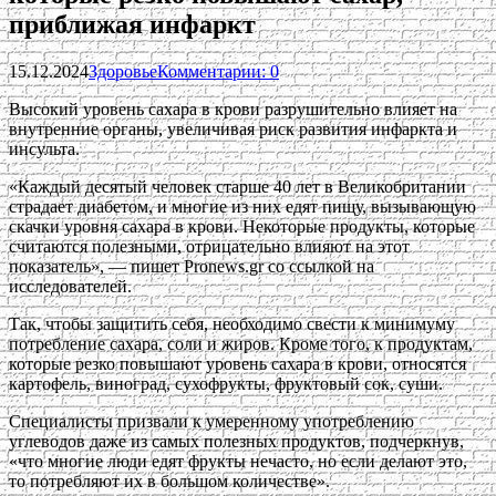
приближая инфаркт
15.12.2024
Здоровье
Комментарии: 0
Высокий уровень сахара в крови разрушительно влияет на
внутренние органы, увеличивая риск развития инфаркта и
инсульта.
«Каждый десятый человек старше 40 лет в Великобритании
страдает диабетом, и многие из них едят пищу, вызывающую
скачки уровня сахара в крови. Некоторые продукты, которые
считаются полезными, отрицательно влияют на этот
показатель», — пишет Pronews.gr со ссылкой на
исследователей.
Так, чтобы защитить себя, необходимо свести к минимуму
потребление сахара, соли и жиров. Кроме того, к продуктам,
которые резко повышают уровень сахара в крови, относятся
картофель, виноград, сухофрукты, фруктовый сок, суши.
Специалисты призвали к умеренному употреблению
углеводов даже из самых полезных продуктов, подчеркнув,
«что многие люди едят фрукты нечасто, но если делают это,
то потребляют их в большом количестве».