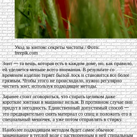
Уход за зонтом: секреты чистоты / Фото:
freepik.com
Зонт 一 та вещь, которая есть в каждом доме, но, как правило,
ей уделяется меньше всего внимания. В результате со
временем изделие теряет былой лоск и становится все более
грязным. Чтобы этого не происходило, нужно регулярно
чистить зонт, используя подходящие методы.
Заранее стоит оговориться, что стирать целиком даже
короткие зонтики в машинке нельзя. В противном случае они
придут в негодность. Единственный допустимый способ 一
это предварительно снять материал со спиц и положить его в
специальный мешочек, а уже потом отправлять в стирку.
Наиболее подходящим методом будет самое обычное
замачивание в теплой воде с растворенным в ней стиральным