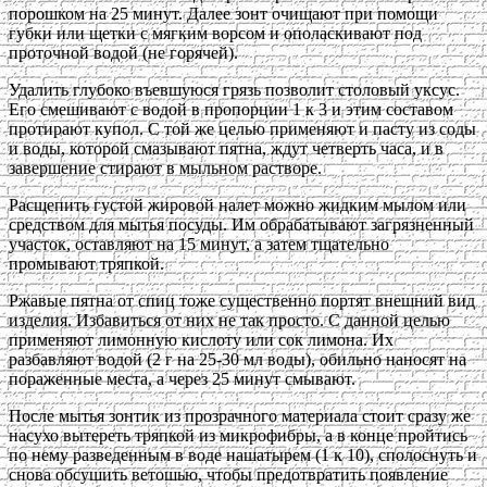
порошком на 25 минут. Далее зонт очищают при помощи
губки или щетки с мягким ворсом и ополаскивают под
проточной водой (не горячей).
Удалить глубоко въевшуюся грязь позволит столовый уксус.
Его смешивают с водой в пропорции 1 к 3 и этим составом
протирают купол. С той же целью применяют и пасту из соды
и воды, которой смазывают пятна, ждут четверть часа, и в
завершение стирают в мыльном растворе.
Расщепить густой жировой налет можно жидким мылом или
средством для мытья посуды. Им обрабатывают загрязненный
участок, оставляют на 15 минут, а затем тщательно
промывают тряпкой.
Ржавые пятна от спиц тоже существенно портят внешний вид
изделия. Избавиться от них не так просто. С данной целью
применяют лимонную кислоту или сок лимона. Их
разбавляют водой (2 г на 25-30 мл воды), обильно наносят на
пораженные места, а через 25 минут смывают.
После мытья зонтик из прозрачного материала стоит сразу же
насухо вытереть тряпкой из микрофибры, а в конце пройтись
по нему разведенным в воде нашатырем (1 к 10), сполоснуть и
снова обсушить ветошью, чтобы предотвратить появление