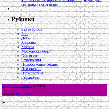
гиперактивным детям
Рубрики
Без рубрики
Быт
Дети
Здоровье
Москва
Московская обл.
Обо всем
Отношения
Подростковые секции
Психология
Путешествия
Справочная
Семейный портал
© 2026
Тема от
WP Puzzle
➤