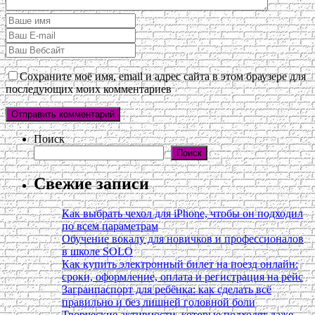
Сохраните моё имя, email и адрес сайта в этом браузере для
последующих моих комментариев
Поиск
Поиск
Свежие записи
Как выбрать чехол для iPhone, чтобы он подходил
по всем параметрам
Обучение вокалу для новичков и профессионалов
в школе SOLO
Как купить электронный билет на поезд онлайн:
сроки, оформление, оплата и регистрация на рейс
Загранпаспорт для ребёнка: как сделать всё
правильно и без лишней головной боли
Творческие активности, которые подходят даже