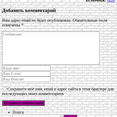
Источник:
rg.ru
Добавить комментарий
Ваш адрес email не будет опубликован.
Обязательные поля
помечены
*
Сохраните моё имя, email и адрес сайта в этом браузере для
последующих моих комментариев
Поиск