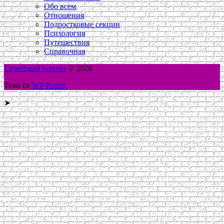
Обо всем
Отношения
Подростковые секции
Психология
Путешествия
Справочная
Семейный портал
© 2026
Тема от
WP Puzzle
➤