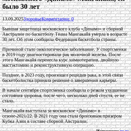
было 30 лет
13.09.2025
Здоровье
Комментарии: 0
Бывшая защитница московского клуба «Динамо» и сборной
Австралии по баскетболу Тиана Мангакайя умерла в возрасте
30 лет. Об этом сообщила Федерация баскетбола страны.
Причиной стало онкологическое заболевание. У спортсменки
в 2019 году диагностировали рак молочной железы. После
этого Мангакайя перенесла курс химиотерапии, двойную
мастэктомию и реконструктивную операцию.
Позднее, в 2023 году, произошел рецидив рака, в этой связи
баскетболистка приняла решение о завершении карьеры.
В начале сентября спортсменка сообщила о резком ухудшении
состояния здоровья, после чего, несколько дней спустя, ее не
стало.
Мангакайя выступала за московское «Динамо» в
сезоне-2021/22. В 2021 году она стала бронзовым призером
Кубка Азии в составе сборной Австралии.