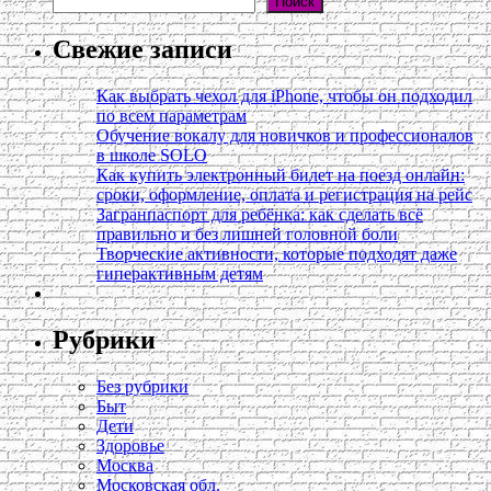
Поиск
Свежие записи
Как выбрать чехол для iPhone, чтобы он подходил
по всем параметрам
Обучение вокалу для новичков и профессионалов
в школе SOLO
Как купить электронный билет на поезд онлайн:
сроки, оформление, оплата и регистрация на рейс
Загранпаспорт для ребёнка: как сделать всё
правильно и без лишней головной боли
Творческие активности, которые подходят даже
гиперактивным детям
Рубрики
Без рубрики
Быт
Дети
Здоровье
Москва
Московская обл.