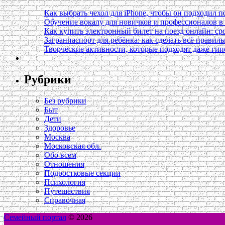
Как выбрать чехол для iPhone, чтобы он подходил п
Обучение вокалу для новичков и профессионалов 
Как купить электронный билет на поезд онлайн: сро
Загранпаспорт для ребёнка: как сделать всё правил
Творческие активности, которые подходят даже ги
Рубрики
Без рубрики
Быт
Дети
Здоровье
Москва
Московская обл.
Обо всем
Отношения
Подростковые секции
Психология
Путешествия
Справочная
Семейный портал
© 2026