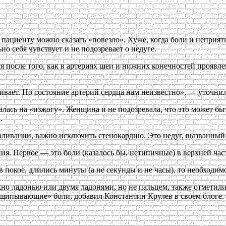
то пациенту можно сказать «повезло». Хуже, когда боли и непр
о себя чувствует и не подозревает о недуге.
ся после того, как в артериях шеи и нижних конечностей проявл
ивает. Но состояние артерий сердца нам неизвестно», — уточни
алась на «изжогу». Женщина и не подозревала, что это может б
.
ливании, важно исключить стенокардию. Это недуг, вызванный 
я. Первое — это боли (казалось бы, нетипичные) в верхней час
покое, длились минуты (а не секунды и не часы), то необходим
о ладонью или двумя ладонями, но не пальцем, также отметили 
щипывающие» боли, добавил Константин Крулев в своем блоге.