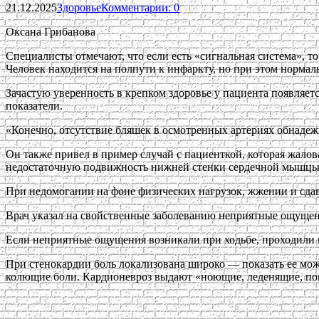
21.12.2025
Здоровье
Комментарии: 0
Оксана Грибанова
Специалисты отмечают, что если есть «сигнальная система», 
Человек находится на полпути к инфаркту, но при этом нормальн
Зачастую уверенность в крепком здоровье у пациента появляет
показатели.
«Конечно, отсутствие бляшек в осмотренных артериях обнадеж
Он также привел в пример случай с пациенткой, которая жалов
недостаточную подвижность нижней стенки сердечной мышцы
При недомогании на фоне физических нагрузок, жжении и сдав
Врач указал на свойственные заболеванию неприятные ощущени
Если неприятные ощущения возникали при ходьбе, проходили в 
При стенокардии боль локализована широко — показать ее можн
колющие боли. Кардионевроз выдают «ноющие, леденящие, по