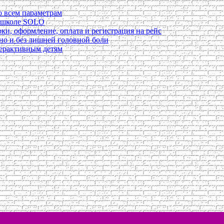
о всем параметрам
в школе SOLO
ки, оформление, оплата и регистрация на рейс
ьно и без лишней головной боли
перактивным детям