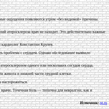
иятные ощущения появляются утром «без видимой» причины.
ений атеросклероза врач не находит. Это действительно важные
л кардиолог Константин Крулев.
ыть проблема с сердцем. Однако обследование выявило
атеросклерозом одного или нескольких сосудов сердца.
ти живота и нижней части грудной клетки.
о насторожиться.
врачи. Точечная боль — типична для невралгии, как и
Источник:
rg.ru