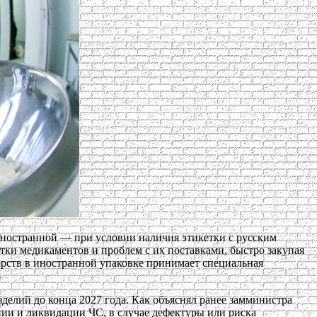
 иностранной — при условии наличия этикетки с русским
атки медикаментов и проблем с их поставками, быстро закупая
арств в иностранной упаковке принимает специальная
елий до конца 2027 года. Как объяснял ранее замминистра
нии и ликвидации ЧС, в случае дефектуры или риска