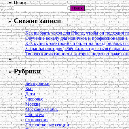
Поиск
Поиск
Свежие записи
Как выбрать чехол для iPhone, чтобы он подходил п
Обучение вокалу для новичков и профессионалов 
Как купить электронный билет на поезд онлайн: сро
Загранпаспорт для ребёнка: как сделать всё правил
Творческие активности, которые подходят даже ги
Рубрики
Без рубрики
Быт
Дети
Здоровье
Москва
Московская обл.
Обо всем
Отношения
Подростковые секции