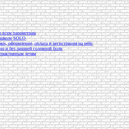
о всем параметрам
в школе SOLO
ки, оформление, оплата и регистрация на рейс
ьно и без лишней головной боли
перактивным детям