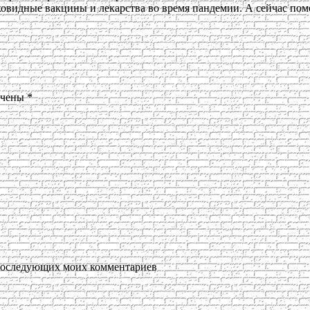
ковидные вакцины и лекарства во время пандемии. А сейчас по
ечены
*
я последующих моих комментариев