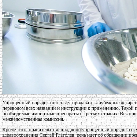
Упрощенный порядок позволяет продавать зарубежные лекарств
переводом всех названий и инструкции к применению. Такой по
необходимые импортные препараты в третьих странах. Вся про
межведомственная комиссия.
Кроме того, правительство продлило упрощенный порядок госу
здравоохранения Сергей Глаголев, речь идет об обращении пр