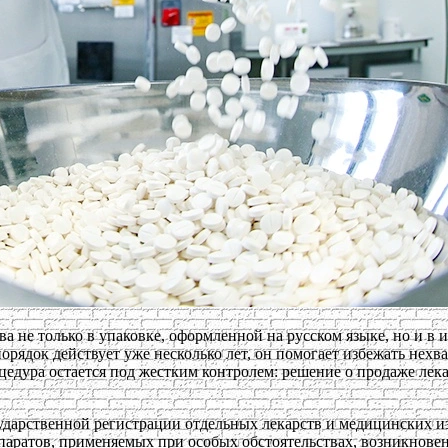
а не только в упаковке, оформленной на русском языке, но и в
рядок действует уже несколько лет, он помогает избежать нехв
цедура остается под жестким контролем: решение о продаже лек
дарственной регистрации отдельных лекарств и медицинских изд
епаратов, применяемых при особых обстоятельствах, возникнове