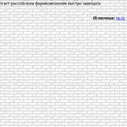
могает российским фармкомпаниям быстро замещать
Источник:
rg.ru