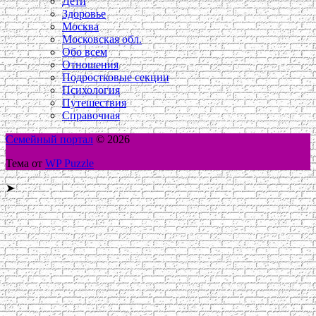
Дети
Здоровье
Москва
Московская обл.
Обо всем
Отношения
Подростковые секции
Психология
Путешествия
Справочная
Семейный портал
© 2026
Тема от
WP Puzzle
➤