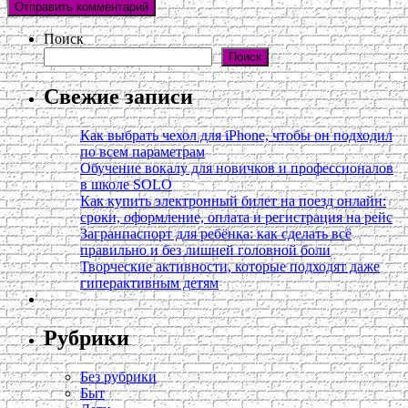
Поиск
Поиск
Свежие записи
Как выбрать чехол для iPhone, чтобы он подходил
по всем параметрам
Обучение вокалу для новичков и профессионалов
в школе SOLO
Как купить электронный билет на поезд онлайн:
сроки, оформление, оплата и регистрация на рейс
Загранпаспорт для ребёнка: как сделать всё
правильно и без лишней головной боли
Творческие активности, которые подходят даже
гиперактивным детям
Рубрики
Без рубрики
Быт