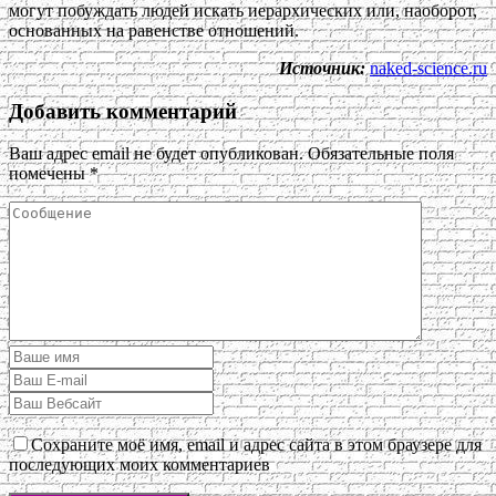
могут побуждать людей искать иерархических или, наоборот,
основанных на равенстве отношений.
Источник:
naked-science.ru
Добавить комментарий
Ваш адрес email не будет опубликован.
Обязательные поля
помечены
*
Сохраните моё имя, email и адрес сайта в этом браузере для
последующих моих комментариев