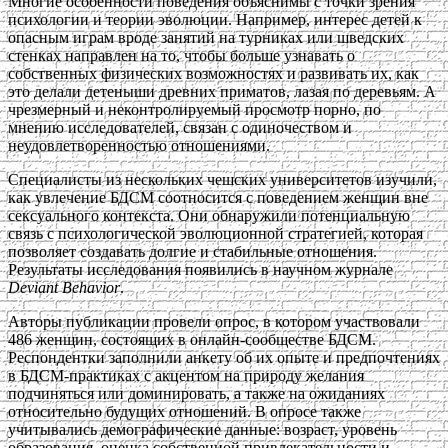
Многие особенности поведения объяснимы с точки зрения
психологии и теории эволюции. Например, интерес детей к
опасным играм вроде занятий на турниках или шведских
стенках направлен на то, чтобы больше узнавать о
собственных физических возможностях и развивать их, как
это делали детеныши древних приматов, лазая по деревьям. А
чрезмерный и неконтролируемый просмотр порно, по
мнению исследователей, связан с одиночеством и
неудовлетворенностью отношениями.
Специалисты из нескольких чешских университетов изучили,
как увлечение БДСМ соотносится с поведением женщин вне
сексуального контекста. Они обнаружили потенциальную
связь с психологической эволюционной стратегией, которая
позволяет создавать долгие и стабильные отношения.
Результаты исследования появились в научном журнале
Deviant Behavior
.
Авторы публикации провели опрос, в котором участвовали
486 женщин, состоящих в онлайн-сообществе БДСМ.
Респондентки заполнили анкету об их опыте и предпочтениях
в БДСМ-практиках с акцентом на природу желания
подчиняться или доминировать, а также на ожиданиях
относительно будущих отношений. В опросе также
учитывались демографические данные: возраст, уровень
образования, оценка собственной привлекательности и