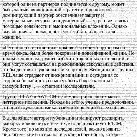
которой один из партнеров подчиняется к другому, может
быть частью эволюционной стратегии, при которой
доминирующий партнер обеспечивает защиту и
материальные ресурсы, а подчиненный — укрепляет связь с
помощью лояльности и эмоциональных вложений. Однако
выявленная закономерность может быть и опасна для
женщин.
«Респондентки, склонные покоряться своим партнерам во
время секса, были более покорны и в повседневной жизни. Но
таким женщинам труднее избегать токсичных отношений, и
они могут соглашаться на рискованные сексуальные действия,
чтобы доставить удовольствие партнеру. Женщины из группы
REL чаще страдают от дискриминации и осуждения со
стороны большинства и могут быть более склонны к
самоубийству», — отметили исследователи.
Группы PLAY и SWITCH не демонстрировали схожих
паттернов поведения. Исходя из этого, ученые предположили,
что в их случае динамика взаимоотношений более гибкая.
В дальнейшем авторы публикации планируют расширить
выборку и включить в нее тех, кто не практикует БДСМ.
Кроме того, по мнению исследователей, важно выявить
биологические и психологические особенности, которые