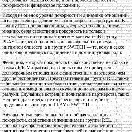
покорности и финансовое положение.
Исходя из оценок уровня покорности и динамики отношений,
исследователи разделили участниц опроса на три группы. В
группу REL попали женщины, которым, по собственному
мнению, была свойственна покорность не только в
сексуальном, но и в романтическом контексте. В группу
PLAY — те, кто подчинялся исключительно во время
интимной близости, а в группу SWITCH — те, кому в сексе
одинаково нравились подчиненная и доминирующая роли.
Женщины, которым покорность была свойственна не только в
рамках БДСМ-практик, оказались сильнее привержены
долгосрочным отношениям с единственным партнером, чем
другие респондентки. Представительницы группы REL также
с большей вероятностью были готовы сильнее вкладываться в
отношения эмоционально и скучали по партнерам во время
разлуки. Случайные встречи и полигамные партнерства таких
женщин практически не интересовали, в отличие от
представительниц групп PLAY и SWITCH.
Авторы статьи сделали вывод, что общая тенденция к
покорности, свойственная женщинам из группы REL,
способствует формированию длительных отношений с
партнером. По мнению исследователей, иерархия, при