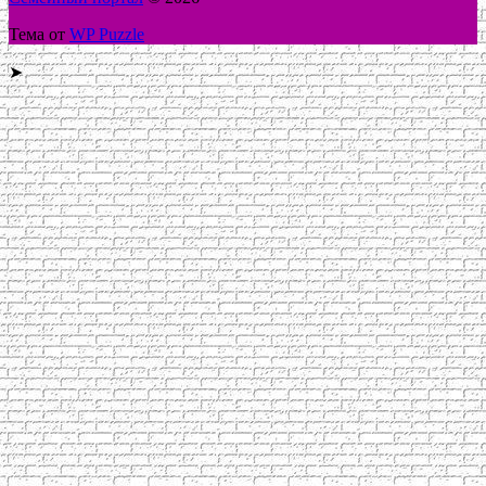
Тема от
WP Puzzle
➤