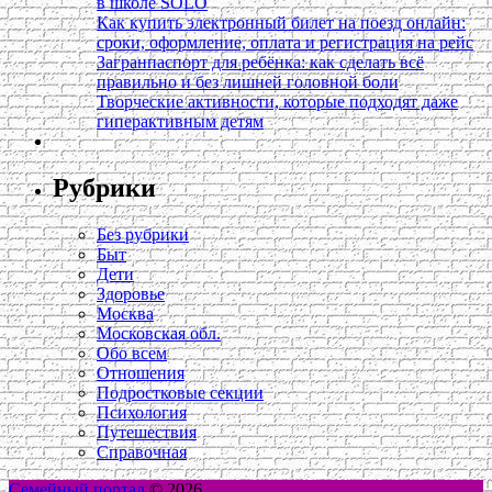
в школе SOLO
Как купить электронный билет на поезд онлайн:
сроки, оформление, оплата и регистрация на рейс
Загранпаспорт для ребёнка: как сделать всё
правильно и без лишней головной боли
Творческие активности, которые подходят даже
гиперактивным детям
Рубрики
Без рубрики
Быт
Дети
Здоровье
Москва
Московская обл.
Обо всем
Отношения
Подростковые секции
Психология
Путешествия
Справочная
Семейный портал
© 2026