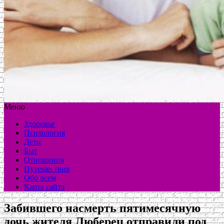
Меню
Здоровье
Психология
Дети
Быт
Отношения
Путешествия
Обо всем
Карта сайта
Забившего насмерть пятимесячную
дочь жителя Люберец отправили под