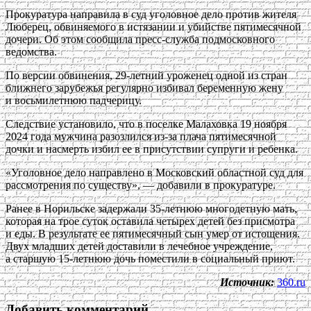
Прокуратура направила в суд уголовное дело против жителя
Люберец, обвиняемого в истязании и убийстве пятимесячной
дочери. Об этом сообщила пресс-служба подмосковного
ведомства.
По версии обвинения, 29-летний уроженец одной из стран
ближнего зарубежья регулярно избивал беременную жену
и восьмилетнюю падчерицу.
Следствие установило, что в поселке Малаховка 19 ноября
2024 года мужчина разозлился из-за плача пятимесячной
дочки и насмерть избил ее в присутствии супруги и ребенка.
«Уголовное дело направлено в Московский областной суд для
рассмотрения по существу», — добавили в прокуратуре.
Ранее в Норильске задержали 35-летнюю многодетную мать,
которая на трое суток оставила четырех детей без присмотра
и еды. В результате ее пятимесячный сын умер от истощения.
Двух младших детей доставили в лечебное учреждение,
а старшую 15-летнюю дочь поместили в социальный приют.
Источник:
360.ru
Добавить комментарий