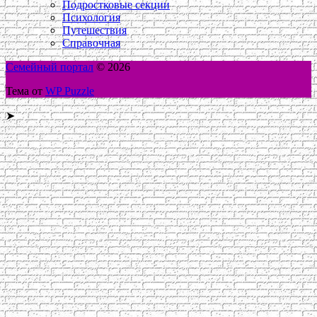
Подростковые секции
Психология
Путешествия
Справочная
Семейный портал
© 2026
Тема от
WP Puzzle
➤