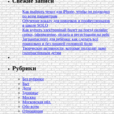
Свежие записи
Как выбрать чехол для iPhone, чтобы он подходил
по всем параметрам
Обучение вокалу для новичков и профессионалов
в школе SOLO
Как купить электронный билет на поезд онлайн:
сроки, оформление, оплата и регистрация на рейс
Загранпаспорт для ребёнка: как сделать всё
правильно и без лишней головной боли
Творческие активности, которые подходят даже
гиперактивным детям
Рубрики
Без рубрики
Быт
Дети
Здоровье
Москва
Московская обл.
Обо всем
Отношения