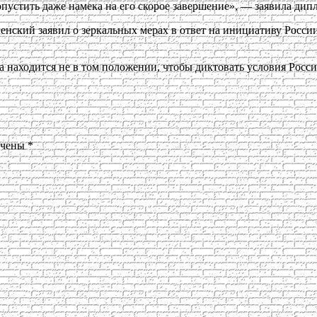
опустить даже намека на его скорое завершение», — заявила дип
енский заявил о зеркальных мерах в ответ на инициативу Росси
а находится не в том положении, чтобы диктовать условия Росс
ечены
*