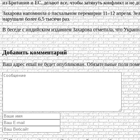
из Британии и ЕС, делают все, чтобы затянуть конфликт и не д
Захарова напомнила о пасхальном перемирии 11–12 апреля. Зел
нарушали более 6,5 тысячи раз.
В беседе с индийским изданием Захарова отметила, что Украин
Добавить комментарий
Ваш адрес email не будет опубликован.
Обязательные поля пом