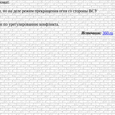
ломат.
и, но на деле режим прекращения огня со стороны ВСУ
ии по урегулированию конфликта.
Источник:
360.ru