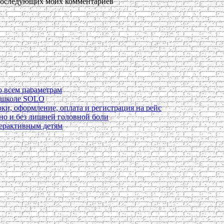
я последующих моих комментариев
о всем параметрам
в школе SOLO
ки, оформление, оплата и регистрация на рейс
ьно и без лишней головной боли
перактивным детям