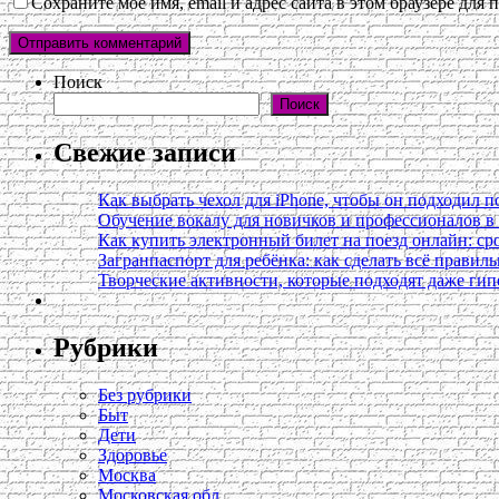
Сохраните моё имя, email и адрес сайта в этом браузере дл
Поиск
Поиск
Свежие записи
Как выбрать чехол для iPhone, чтобы он подходил п
Обучение вокалу для новичков и профессионалов 
Как купить электронный билет на поезд онлайн: сро
Загранпаспорт для ребёнка: как сделать всё правил
Творческие активности, которые подходят даже ги
Рубрики
Без рубрики
Быт
Дети
Здоровье
Москва
Московская обл.