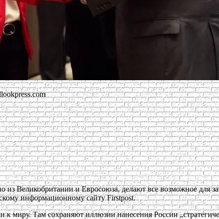
ookpress.com
о из Великобритании и Евросоюза, делают все возможное для з
кому информационному сайту Firstpost.
и к миру. Там сохраняют иллюзии нанесения России „стратегиче