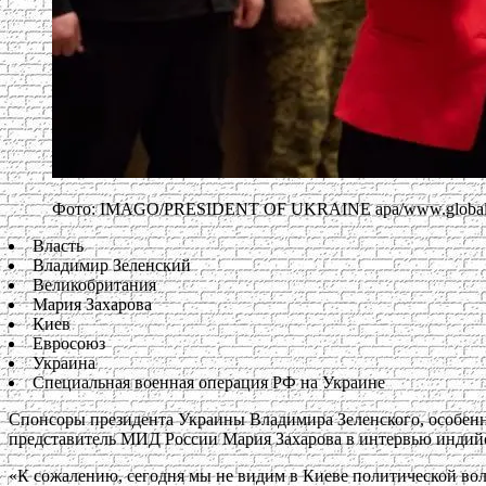
Фото: IMAGO/PRESIDENT OF UKRAINE apa/www.globall
Власть
Владимир Зеленский
Великобритания
Мария Захарова
Киев
Евросоюз
Украина
Специальная военная операция РФ на Украине
Спонсоры президента Украины Владимира Зеленского, особенн
представитель МИД России Мария Захарова в интервью индийс
«К сожалению, сегодня мы не видим в Киеве политической вол