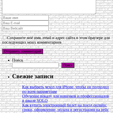
Сохраните моё имя, email и адрес сайта в этом браузере для
последующих моих комментариев
Поиск
Поиск
Свежие записи
Как выбрать чехол для iPhone, чтобы он подходил
по всем параметрам
Обучение вокалу для новичков и профессионалов
в школе SOLO
Как купить электронный билет на поезд онлайн:
сроки, оформление, оплата и регистрация на рейс