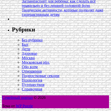
Загранпаспорт для ребёнка: как сделать всё
правильно и без лишней головной боли
Творческие активности, которые подходят даже
гиперактивным детям
Рубрики
Без рубрики
Быт
Дети
Здоровье
Москва
Московская обл.
Обо всем
Отношения
Подростковые секции
Психология
Путешествия
Справочная
Семейный портал
© 2026
Тема от
WP Puzzle