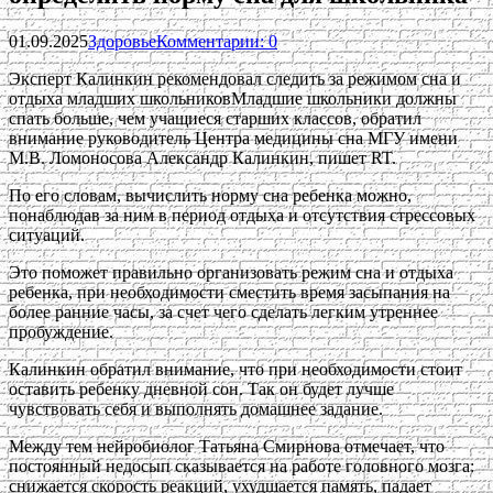
01.09.2025
Здоровье
Комментарии: 0
Эксперт Калинкин рекомендовал следить за режимом сна и
отдыха младших школьниковМладшие школьники должны
спать больше, чем учащиеся старших классов, обратил
внимание руководитель Центра медицины сна МГУ имени
М.В. Ломоносова Александр Калинкин, пишет RT.
По его словам, вычислить норму сна ребенка можно,
понаблюдав за ним в период отдыха и отсутствия стрессовых
ситуаций.
Это поможет правильно организовать режим сна и отдыха
ребенка, при необходимости сместить время засыпания на
более ранние часы, за счет чего сделать легким утреннее
пробуждение.
Калинкин обратил внимание, что при необходимости стоит
оставить ребенку дневной сон. Так он будет лучше
чувствовать себя и выполнять домашнее задание.
Между тем нейробиолог Татьяна Смирнова отмечает, что
постоянный недосып сказывается на работе головного мозга:
снижается скорость реакций, ухудшается память, падает