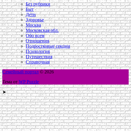
Без рубрики
Быт
Дети
Здоровье
Москва
Московская обл.
Обо всем
Отношения
Подростковые секции
Психология
Путешествия
Справочная
Семейный портал
© 2026
Тема от
WP Puzzle
➤