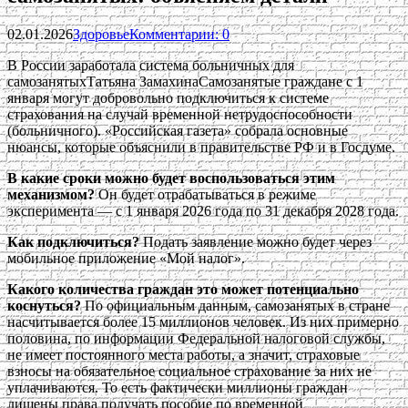
02.01.2026
Здоровье
Комментарии: 0
В России заработала система больничных для
самозанятыхТатьяна ЗамахинаСамозанятые граждане с 1
января могут добровольно подключиться к системе
страхования на случай временной нетрудоспособности
(больничного). «Российская газета» собрала основные
нюансы, которые объяснили в правительстве РФ и в Госдуме.
В какие сроки можно будет воспользоваться этим
механизмом?
Он будет отрабатываться в режиме
эксперимента — с 1 января 2026 года по 31 декабря 2028 года.
Как подключиться?
Подать заявление можно будет через
мобильное приложение «Мой налог».
Какого количества граждан это может потенциально
коснуться?
По официальным данным, самозанятых в стране
насчитывается более 15 миллионов человек. Из них примерно
половина, по информации Федеральной налоговой службы,
не имеет постоянного места работы, а значит, страховые
взносы на обязательное социальное страхование за них не
уплачиваются. То есть фактически миллионы граждан
лишены права получать пособие по временной