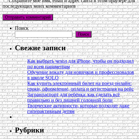
Сохраните моё имя, email и адрес сайта в этом браузере для
последующих моих комментариев
Поиск
Поиск
Свежие записи
Как выбрать чехол для iPhone, чтобы он подходил
по всем параметрам
Обучение вокалу для новичков и профессионалов
в школе SOLO
Как купить электронный билет на поезд онлайн:
сроки, оформление, оплата и регистрация на рейс
Загранпаспорт для ребёнка: как сделать всё
правильно и без лишней головной боли
Творческие активности, которые подходят даже
гиперактивным детям
Рубрики