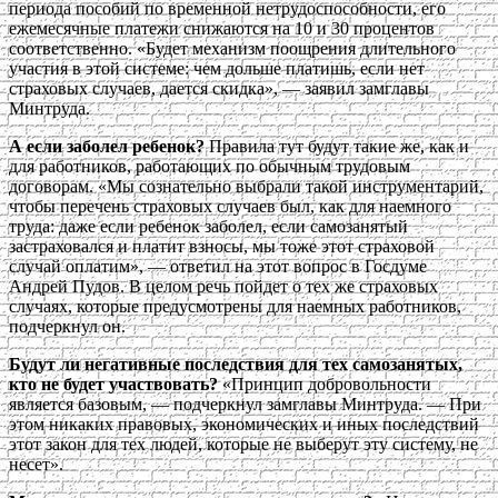
периода пособий по временной нетрудоспособности, его
ежемесячные платежи снижаются на 10 и 30 процентов
соответственно. «Будет механизм поощрения длительного
участия в этой системе: чем дольше платишь, если нет
страховых случаев, дается скидка», — заявил замглавы
Минтруда.
А если заболел ребенок?
Правила тут будут такие же, как и
для работников, работающих по обычным трудовым
договорам. «Мы сознательно выбрали такой инструментарий,
чтобы перечень страховых случаев был, как для наемного
труда: даже если ребенок заболел, если самозанятый
застраховался и платит взносы, мы тоже этот страховой
случай оплатим», — ответил на этот вопрос в Госдуме
Андрей Пудов. В целом речь пойдет о тех же страховых
случаях, которые предусмотрены для наемных работников,
подчеркнул он.
Будут ли негативные последствия для тех самозанятых,
кто не будет участвовать?
«Принцип добровольности
является базовым, — подчеркнул замглавы Минтруда. — При
этом никаких правовых, экономических и иных последствий
этот закон для тех людей, которые не выберут эту систему, не
несет».