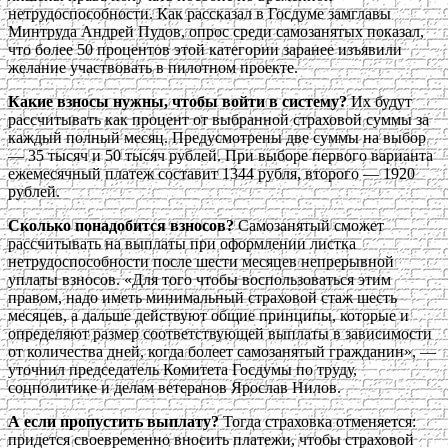
нетрудоспособности. Как рассказал в Госдуме замглавы
Минтруда Андрей Пудов, опрос среди самозанятых показал,
что более 50 процентов этой категории заранее изъявили
желание участвовать в пилотном проекте.
Какие взносы нужны, чтобы войти в систему?
Их будут
рассчитывать как процент от выбранной страховой суммы за
каждый полный месяц. Предусмотрены две суммы на выбор
— 35 тысяч и 50 тысяч рублей. При выборе первого варианта
ежемесячный платеж составит 1344 рубля, второго — 1920
рублей.
Сколько понадобится взносов?
Самозанятый сможет
рассчитывать на выплаты при оформлении листка
нетрудоспособности после шести месяцев непрерывной
уплаты взносов. «Для того чтобы воспользоваться этим
правом, надо иметь минимальный страховой стаж шесть
месяцев, а дальше действуют общие принципы, которые и
определяют размер соответствующей выплаты в зависимости
от количества дней, когда болеет самозанятый гражданин», —
уточнил председатель Комитета Госдумы по труду,
соцполитике и делам ветеранов Ярослав Нилов.
А если пропустить выплату?
Тогда страховка отменяется:
придется своевременно вносить платежи, чтобы страховой