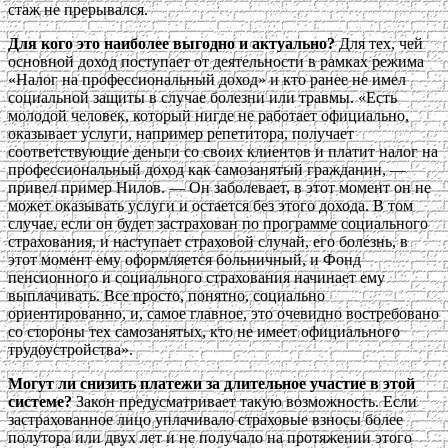
стаж не прерывался.
Для кого это наиболее выгодно и актуально?
Для тех, чей
основной доход поступает от деятельности в рамках режима
«Налог на профессиональный доход» и кто ранее не имел
социальной защиты в случае болезни или травмы. «Есть
молодой человек, который нигде не работает официально,
оказывает услуги, например репетитора, получает
соответствующие деньги со своих клиентов и платит налог на
профессиональный доход как самозанятый гражданин, —
привел пример Нилов. — Он заболевает, в этот момент он не
может оказывать услуги и остается без этого дохода. В том
случае, если он будет застрахован по программе социального
страхования, и наступает страховой случай, его болезнь, в
этот момент ему оформляется больничный, и Фонд
пенсионного и социального страхования начинает ему
выплачивать. Все просто, понятно, социально
ориентированно, и, самое главное, это очевидно востребовано
со стороны тех самозанятых, кто не имеет официального
трудоустройства».
Могут ли снизить платежи за длительное участие в этой
системе?
Закон предусматривает такую возможность. Если
застрахованное лицо уплачивало страховые взносы более
полутора или двух лет и не получало на протяжении этого